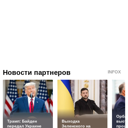
Новости партнеров
INFOX
Орбан
Трамп: Байден
Выходка
выст
передал Украине
Зеленского на
проц