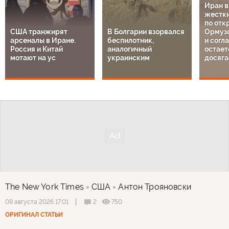
Иран 
жестки
по отк
США транжирят
В Болгарии взорвался
Ормузс
арсеналы в Иране.
беспилотник,
и согл
Россия и Китай
аналогичный
остает
мотают на ус
украинским
досяга
The New York Times
США
Антон Трояновски
2
750
09 августа 2026 17:01
ОРИГИНАЛ СТАТЬИ