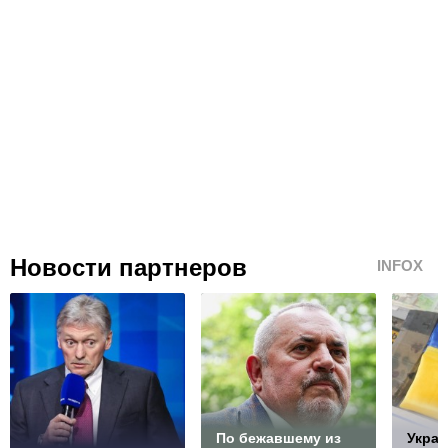
Новости партнеров
INFOX
По бежавшему из
Украи