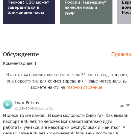
Песков: СВО может
России Надеждину*
Европ
завершиться в
нанесли новый
войну
ближайшие часы
удар
Росс
Обсуждение
Правила
Комментариев: 1
Эта статья опубликована более, чем 24 часа назад, а значит,
она недоступна для комментирования. Новые материалы вы
можете найти на
главной странице
.
Ivan Petrov
IP
21 декабря 2022, 17:32
И здесь то же самое... В моей молодости было так. Как выдали
паспорт в 16 лет, то человек мог самостоятельно идти
работать, учиться, а в некоторых республиках и жениться. А
сейчас даже в 18 лет -"онижедети!" Мой внук поступал в