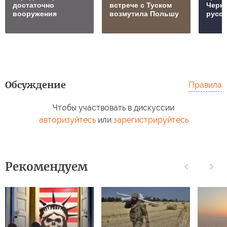
достаточно
встрече с Туском
Черн
вооружения
возмутила Польшу
русск
Обсуждение
Правила
Чтобы участвовать в дискуссии
авторизуйтесь
или
зарегистрируйтесь
Рекомендуем