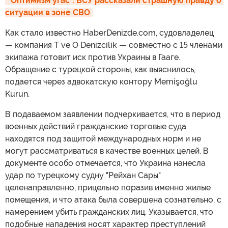
"Оптимизм угас". ВСУ рассказали страшную правду о 
ситуации в зоне СВО
Как стало известно HaberDenizde.com, судовладелец
— компания T ve O Denizcilik — совместно с 15 членами
экипажа готовит иск против Украины в Гааге.
Обращение с турецкой стороны, как выяснилось,
подается через адвокатскую контору Memişoğlu
Kurun.
В подаваемом заявлении подчеркивается, что в период
военных действий гражданские торговые суда
находятся под защитой международных норм и не
могут рассматриваться в качестве военных целей. В
документе особо отмечается, что Украина нанесла
удар по турецкому судну "Рейхан Сары"
целенаправленно, прицельно поразив именно жилые
помещения, и что атака была совершена сознательно, с
намерением убить гражданских лиц. Указывается, что
подобные нападения носят характер преступлений