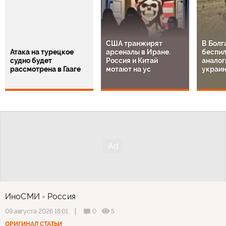
США транжирят
В Болг
Атака на турецкое
арсеналы в Иране.
беспил
судно будет
Россия и Китай
аналог
рассмотрена в Гааге
мотают на ус
украи
ИноСМИ
Россия
0
5
09 августа 2026 18:01
ОРИГИНАЛ СТАТЬИ