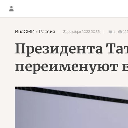
ИноСМИ
Россия
21 декабря 2022 20:38
1
12
Президента Тат
переименуют в