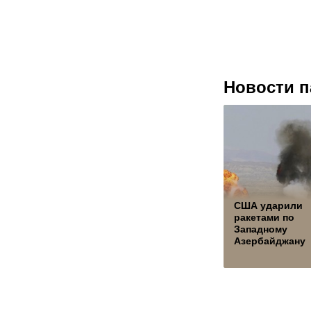
Новости п
США ударили
ракетами по
Западному
Азербайджану