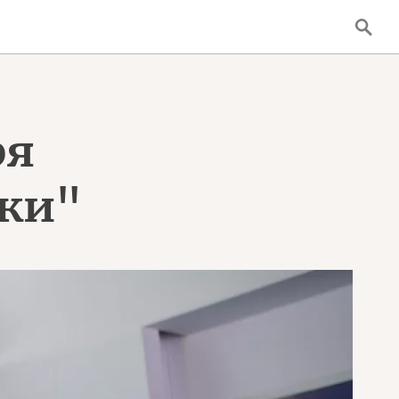
ря
ики"