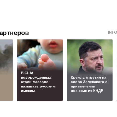
артнеров
INF
В США
новорожденных
Кремль ответил на
стали массово
слова Зеленского о
называть русским
привлечении
именем
военных из КНДР