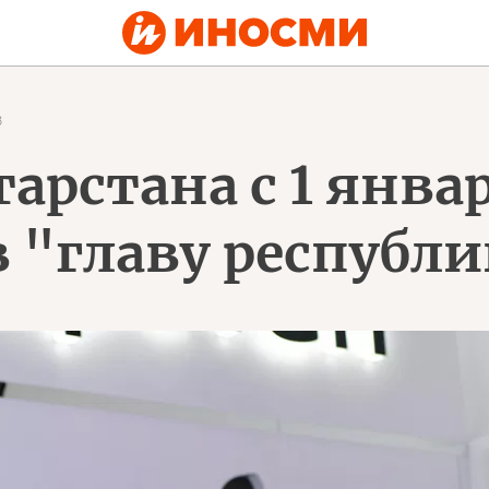
8
арстана с 1 янва
 "главу республ