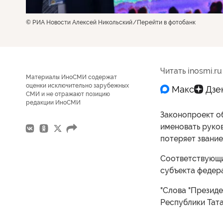
© РИА Новости Алексей Никольский
Перейти в фотобанк
Читать inosmi.ru
Материалы ИноСМИ содержат
оценки исключительно зарубежных
СМИ и не отражают позицию
редакции ИноСМИ
Законопроект об
именовать руко
потеряет звание
Соответствующи
субъекта федер
"Слова "Президе
Республики Татар