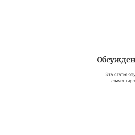
Обсужде
Эта статья опу
комментиро