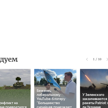
дуем
1
/
10
Беженец
либеральному
У Зеленского
YouTube-блогеру:
заканчиваются
онфликт на
"Большинство
ракеты Patriot:
ине превратился
сирийцев приезжают
ли Украине