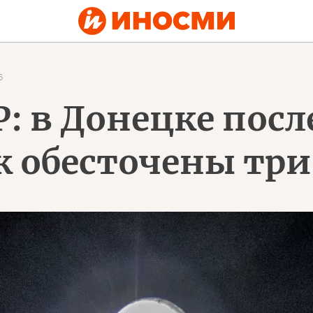
6
 в Донецке посл
к обесточены тр