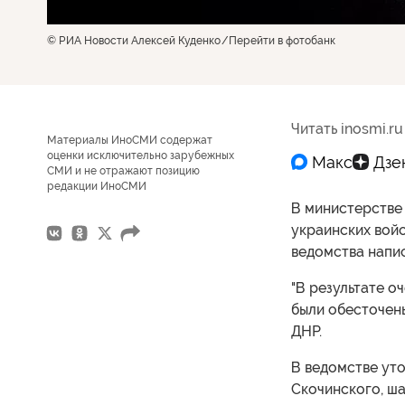
© РИА Новости Алексей Куденко
Перейти в фотобанк
Читать inosmi.ru
Материалы ИноСМИ содержат
оценки исключительно зарубежных
СМИ и не отражают позицию
редакции ИноСМИ
В министерстве 
украинских войс
ведомства напис
"В результате о
были обесточены
ДНР.
В ведомстве уто
Скочинского, ша