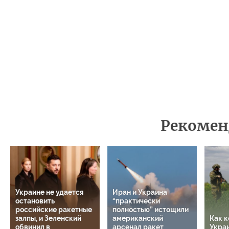
Рекомен
Украине не удается
Иран и Украина
остановить
“практически
российские ракетные
полностью” истощили
залпы, и Зеленский
американский
Как к
обвинил в
арсенал ракет
Укра