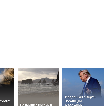
Медленная смерть
 грозит
"коалиции
Новый шаг России в
желающих",