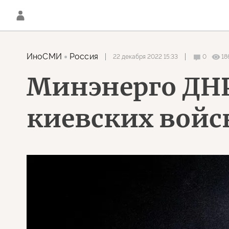
ИноСМИ
Россия
22 декабря 2022 15:33
0
18
Минэнерго ДНР:
киевских войс