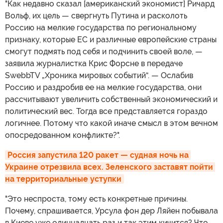
"Как недавно сказал [американский экономист] Ричард
Вольф, их цель — свергнуть Путина и расколоть
Россию на мелкие государства по региональному
признаку, которые ЕС и различные европейские страны
смогут подмять под себя и подчинить своей воле, —
заявила журналистка Крис Форсне в передаче
SwebbTV „Хроника мировых событий“. — Ослабив
Россию и раздробив ее на мелкие государства, они
рассчитывают увеличить собственный экономический и
политический вес. Тогда все представляется гораздо
логичнее. Потому что какой иначе смысл в этом вечном
опосредованном конфликте?".
Россия запустила 120 ракет — судная ночь на 
Украине отрезвила всех. Зеленского заставят пойти 
на территориальные уступки
"Это неспроста, тому есть конкретные причины.
Почему, спрашивается, Урсула фон дер Ляйен побывала
в Киеве уже одиннадцать раз и так этим кичится? Что