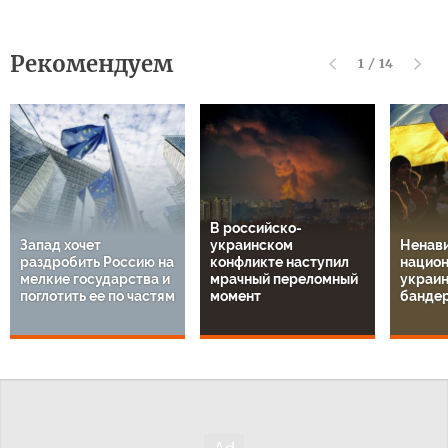
Рекомендуем
1
/
14
В российско-
Запад хочет
украинском
Ненави
раздробить Россию на
конфликте наступил
национ
мелкие государства и
мрачный переломный
украин
поглотить ее по частям
момент
банде