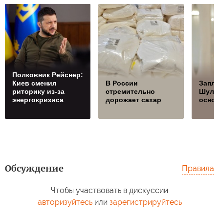
Полковник Рейснер:
Киев сменил
В России
Запла
риторику из-за
стремительно
Шуль
энергокризиса
дорожает сахар
осно
Обсуждение
Правила
Чтобы участвовать в дискуссии
авторизуйтесь
или
зарегистрируйтесь