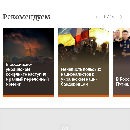
Рекомендуем
1
/
14
В российско-
украинском
Ненависть польских
конфликте наступил
националистов к
мрачный переломный
украинским наци-
В Росс
момент
бандеровцам
Путин, 