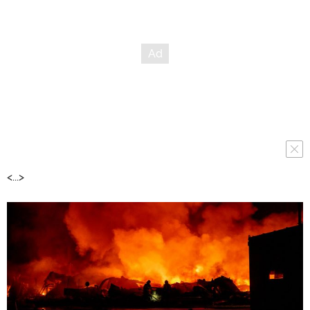
<...>