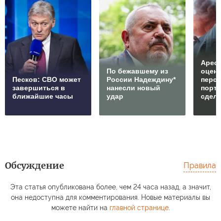
Арест
По бежавшему из
оцен
Песков: СВО может
России Надеждину*
перс
завершиться в
нанесли новый
порто
ближайшие часы
удар
сдел
Обсуждение
Правила
Эта статья опубликована более, чем 24 часа назад, а значит,
она недоступна для комментирования. Новые материалы вы
можете найти на
главной странице
.