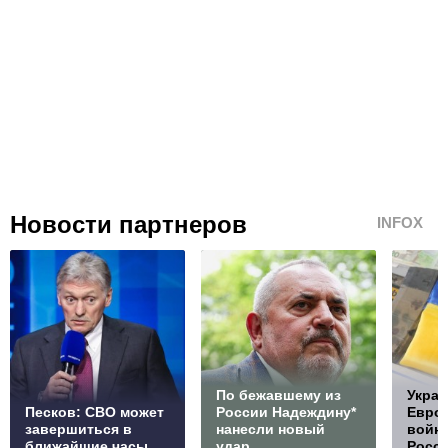
Новости партнеров
INFOX
По бежавшему из
Украи
Песков: СВО может
России Надеждину*
Европ
завершиться в
нанесли новый
войну
ближайшие часы
удар
Росс