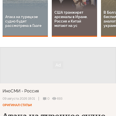
США транжирят
В Болг
Атака на турецкое
арсеналы в Иране.
беспил
судно будет
Россия и Китай
аналог
рассмотрена в Гааге
мотают на ус
украи
ИноСМИ
Россия
0
693
09 августа 2026 18:01
ОРИГИНАЛ СТАТЬИ