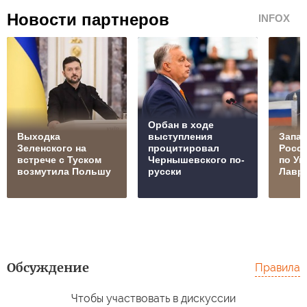
Новости партнеров
INFOX
Орбан в ходе
Выходка
выступления
Запад
Зеленского на
процитировал
Росс
встрече с Туском
Чернышевского по-
по Ук
возмутила Польшу
русски
Лавр
Обсуждение
Правила
Чтобы участвовать в дискуссии