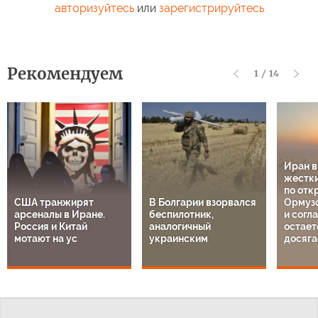
авторизуйтесь
или
зарегистрируйтесь
Рекомендуем
1
/
14
Иран 
жестки
по отк
США транжирят
В Болгарии взорвался
Ормузс
арсеналы в Иране.
беспилотник,
и согл
Россия и Китай
аналогичный
остает
мотают на ус
украинским
досяга