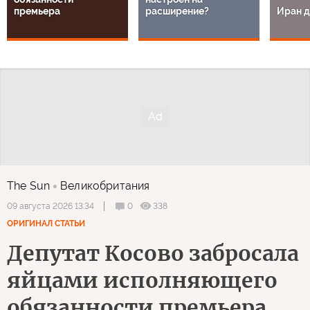
премьера
расширение?
Иран д
The Sun
Великобритания
0
338
09 августа 2026 13:34
ОРИГИНАЛ СТАТЬИ
Депутат Косово забросала
яйцами исполняющего
обязанности премьера