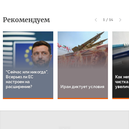
Рекомендуем
1
/
14
“Сейчас или никогда”.
Всерьез ли ЕС
Как не
настроен на
чистка
расширение?
Иран диктует условия
увелич