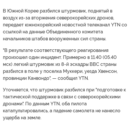
В Южной Корее разбился штурмовик, поднятый в
воздух из-за вторжения северокорейских дронов,
передает южнокорейский новостной телеканал YTN со
ссылкой на данные Объединенного комитета
начальников штабов вооруженных сил страны.
"В результате соответствующего реагирования
произошел один инцидент. Примерно в 11.40 (05.40
мск) легкий штурмовик из 8-й эскадры ВВС страны
разбился в поле у поселка Муккери, уезда Хвенсон,
провинции Канвондо", — сообщил YTN.
Уточняется, что штурмовик разбился при "подготовке к
тактической поддержке в связи с северокорейскими
дронами". По данным YTN, оба пилота
катапультировались, а падение самолета не нанесло
ущерба на земле.