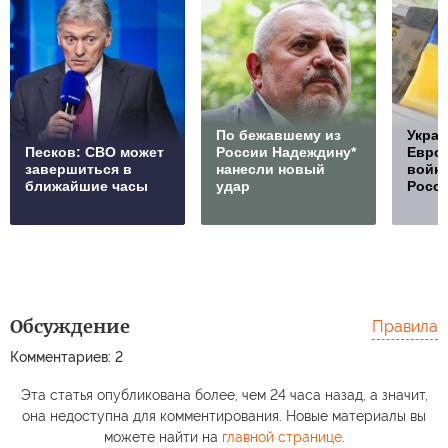
По бежавшему из
Украи
Песков: СВО может
России Надеждину*
Европ
завершиться в
нанесли новый
войну
ближайшие часы
удар
Росс
Обсуждение
Правила
Комментариев: 2
Эта статья опубликована более, чем 24 часа назад, а значит,
она недоступна для комментирования. Новые материалы вы
можете найти на
главной странице
.