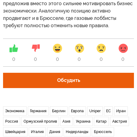
предложив вместо этого сильнее мотивировать бизнес
экономически. Аналогичную позицию активно
продвигают и в Брюсселе, где газовые лоббисты
требуют полностью отменить новые правила.
0
0
0
0
0
0
Обсудить
Экономика
Германия
Берлин
Европа
Uniper
ЕС
Иран
Россия
Ормузский пролив
Азия
Украина
Катар
Австрия
Швейцария
Италия
Дания
Нидерланды
Брюссель