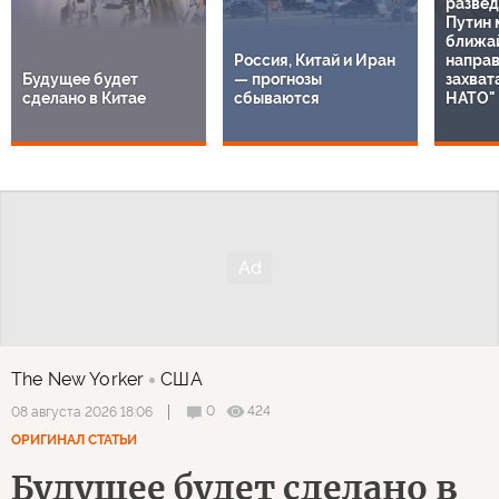
развед
Путин 
ближа
Россия, Китай и Иран
направ
Будущее будет
— прогнозы
захват
сделано в Китае
сбываются
НАТО"
The New Yorker
США
0
424
08 августа 2026 18:06
ОРИГИНАЛ СТАТЬИ
Будущее будет сделано в