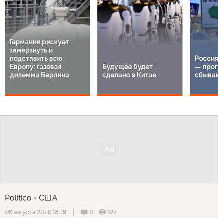
Германия рискует
замерзнуть и
подставить всю
Россия
Европу: газовая
Будущее будет
— прог
дилемма Берлина
сделано в Китае
сбыва
Politico
США
0
122
08 августа 2026 18:39