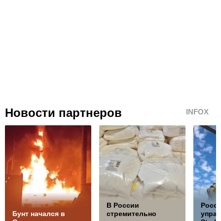
Новости партнеров
INFOX
В России
Росс
Бунт начался в
стремительно
управ