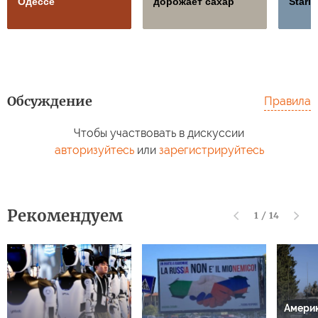
Одессе
дорожает сахар
Starli
Обсуждение
Правила
Чтобы участвовать в дискуссии
авторизуйтесь
или
зарегистрируйтесь
Рекомендуем
1
/
14
Амери