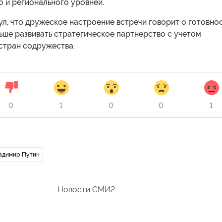
 и регионального уровней.
л, что дружеское настроение встречи говорит о готовно
ьше развивать стратегическое партнерство с учетом
стран содружества.
0
1
0
0
1
адимир Путин
Новости СМИ2