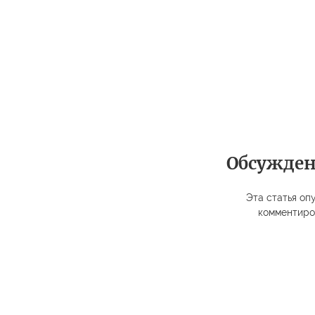
Обсужде
Эта статья опу
комментиро