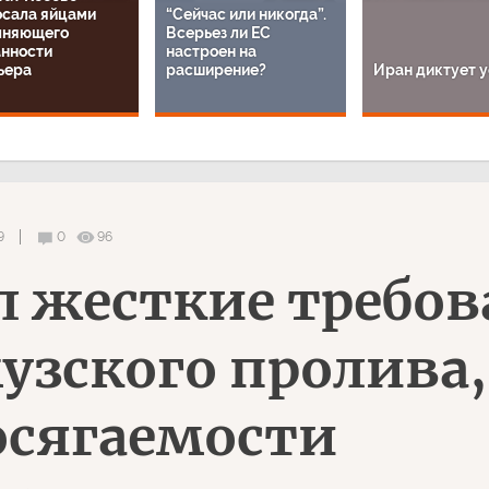
осала яйцами
“Сейчас или никогда”.
лняющего
Всерьез ли ЕС
анности
настроен на
ьера
расширение?
Иран диктует 
9
0
96
 жесткие требов
зского пролива,
осягаемости