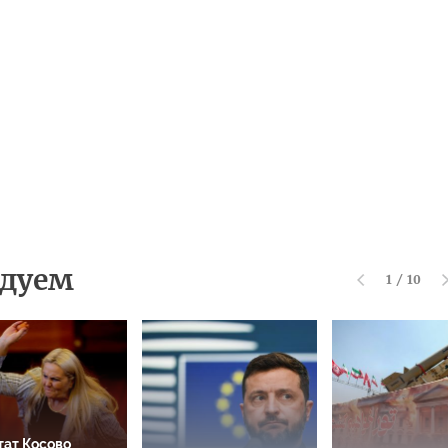
дуем
1
/
10
тат Косово