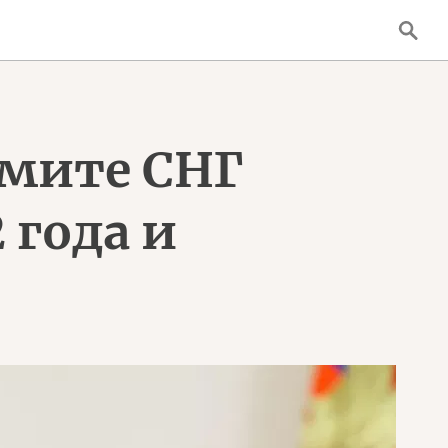
ммите СНГ
 года и