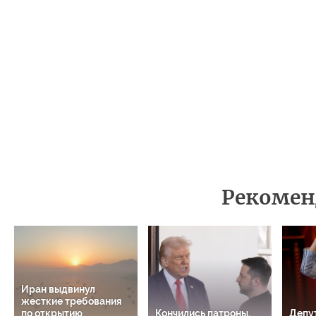
Рекомен
Иран выдвинул
жесткие требования
по открытию
Кончились патроны.
Депу