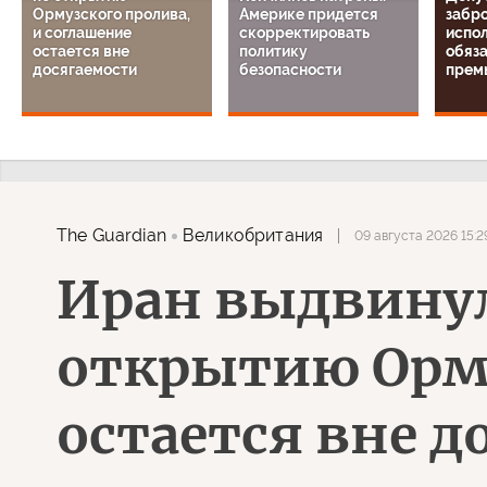
Ормузского пролива,
Америке придется
забр
и соглашение
скорректировать
испо
остается вне
политику
обяз
досягаемости
безопасности
прем
The Guardian
Великобритания
09 августа 2026 15:2
Иран выдвинул
открытию Орму
остается вне д