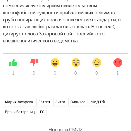
сомнения является ярким свидетельством
ксенофобской сущности прибалтийских режимов,
грубо попирающих правочеловеческие стандарты, о
которых так любит разглагольствовать Брюссель", —
цитирует слова Захаровой сайт российского
внешнеполитического ведомства.
1
0
0
0
0
1
Мария Захарова
Латвия
Литва
Вильнюс
МИД РФ
Врачи без границ
ЕС
Новости СМИ2