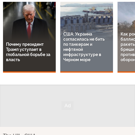
США: Украина
Как ро
согласилась не бить
баллис
Почему президент
по танкерам и
ракеты
Трамп уступает в
нефтяной
бреши 
глобальной борьбе за
инфраструктуре в
проти
власть
Черном море
оборон