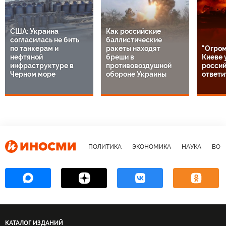
США: Украина
Как российские
согласилась не бить
баллистические
по танкерам и
ракеты находят
"Огром
нефтяной
бреши в
Киеве 
инфраструктуре в
противовоздушной
россий
Черном море
обороне Украины
ответи
ПОЛИТИКА
ЭКОНОМИКА
НАУКА
ВОЕ
КАТАЛОГ ИЗДАНИЙ