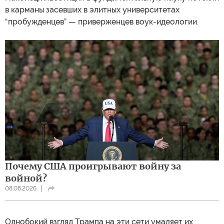
в карманы засевших в элитных университетах
“пробужденцев” — приверженцев воук-идеологии.
Почему США проигрывают войну за
войной?
08.08.2026
Однобокий взгляд Трампа на эти сети умаляет их