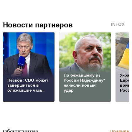
Новости партнеров
INFOX
По бежавшему из
Украи
Песков: СВО может
России Надеждину*
Европ
завершиться в
нанесли новый
войну
ближайшие часы
удар
Росс
Обсуждение
Правила