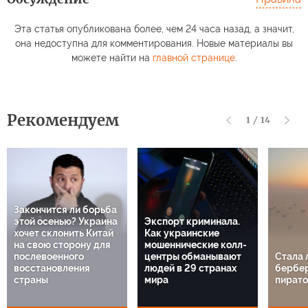
Эта статья опубликована более, чем 24 часа назад, а значит,
она недоступна для комментирования. Новые материалы вы
можете найти на
главной странице
.
Рекомендуем
1
/
14
Закончится ли борьба
этой осенью? Украина
Экспорт криминала.
хочет склонить Китай
Как украинские
на свою сторону для
мошеннические колл-
послевоенного
центры обманывают
Стала 
восстановления
людей в 29 странах
бербе
страны
мира
пират