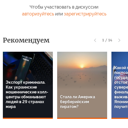
Чтобы участвовать в дискуссии
авторизуйтесь
или
зарегистрируйтесь
Рекомендуем
1
/
14
Какой 
постсо
госуда
Экспорт криминала.
отстоя
Как украинские
сувере
мошеннические колл-
финаль
центры обманывают
Стала ли Америка
выжива
людей в 29 странах
берберийским
Японии
мира
пиратом?
поучит