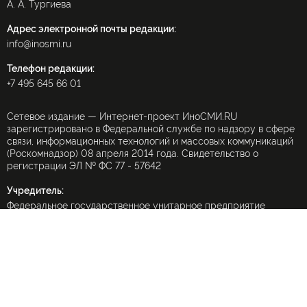
А. А. Тургиева
Адрес электронной почты редакции:
info@inosmi.ru
Телефон редакции:
+7 495 645 66 01
Сетевое издание — Интернет-проект ИноСМИ.RU
зарегистрировано в Федеральной службе по надзору в сфере
связи, информационных технологий и массовых коммуникаций
(Роскомнадзор) 08 апреля 2014 года. Свидетельство о
регистрации ЭЛ № ФС 77 - 57642
Учредитель:
Федеральное государственное унитарное предприятие
«Международное информационное агентство «Россия
сегодня» (МИА «Россия сегодня»).
При частичном использовании материалов ссылка на
ИноСМИ.Ru обязательна
(в интернете — гиперссылка), использование полных текстов
запрещено без письменного разрешения редакции.