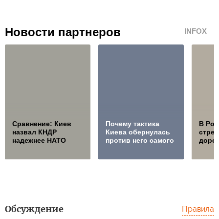
Новости партнеров
INFOX
Сравнение: Киев
Почему тактика
В Ро
назвал КНДР
Киева обернулась
стре
надежнее НАТО
против него самого
дорож
Обсуждение
Правила