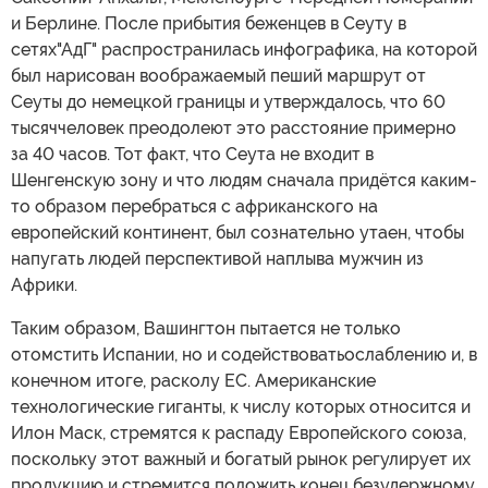
и Берлине. После прибытия беженцев в Сеуту в
сетях"АдГ" распространилась инфографика, на которой
был нарисован воображаемый пеший маршрут от
Сеуты до немецкой границы и утверждалось, что 60
тысяччеловек преодолеют это расстояние примерно
за 40 часов. Тот факт, что Сеута не входит в
Шенгенскую зону и что людям сначала придётся каким-
то образом перебраться с африканского на
европейский континент, был сознательно утаен, чтобы
напугать людей перспективой наплыва мужчин из
Африки.
Таким образом, Вашингтон пытается не только
отомстить Испании, но и содействоватьослаблению и, в
конечном итоге, расколу ЕС. Американские
технологические гиганты, к числу которых относится и
Илон Маск, стремятся к распаду Европейского союза,
поскольку этот важный и богатый рынок регулирует их
продукцию и стремится положить конец безудержному