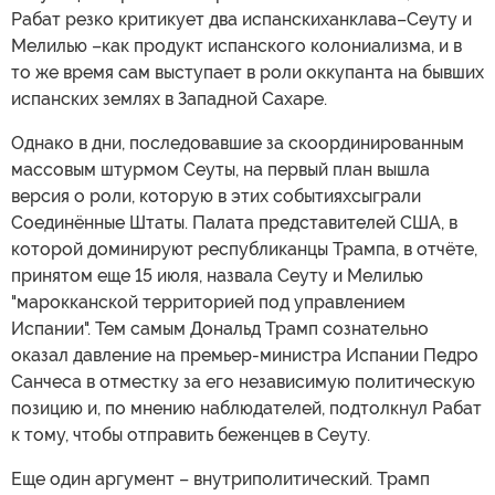
Рабат резко критикует два испанскиханклава–Сеуту и
Мелилью –как продукт испанского колониализма, и в
то же время сам выступает в роли оккупанта на бывших
испанских землях в Западной Сахаре.
Однако в дни, последовавшие за скоординированным
массовым штурмом Сеуты, на первый план вышла
версия о роли, которую в этих событияхсыграли
Соединённые Штаты. Палата представителей США, в
которой доминируют республиканцы Трампа, в отчёте,
принятом еще 15 июля, назвала Сеуту и Мелилью
"марокканской территорией под управлением
Испании". Тем самым Дональд Трамп сознательно
оказал давление на премьер-министра Испании Педро
Санчеса в отместку за его независимую политическую
позицию и, по мнению наблюдателей, подтолкнул Рабат
к тому, чтобы отправить беженцев в Сеуту.
Еще один аргумент – внутриполитический. Трамп