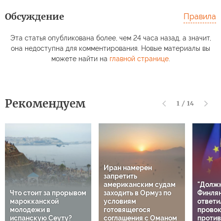
Обсуждение
Правила
Эта статья опубликована более, чем 24 часа назад, а значит,
она недоступна для комментирования. Новые материалы вы
можете найти на
главной странице
.
Рекомендуем
1
/
14
Иран намерен
запретить
американским судам
"Должн
Что стоит за прорывом
заходить в Ормуз по
Финлян
марокканской
условиям
ответи
молодежи в
готовящегося
прово
испанскую Сеуту?
соглашения с Оманом
против