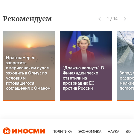
Рекомендуем
1
/
14
Иран намерен
запретить
американским судам
"Должна вернуть". В
заходить в Ормуз по
Финляндии резко
Запад 
условиям
ответили на
раздро
готовящегося
провокацию ЕС
мелкие
соглашения с Оманом
против России
поглот
ПОЛИТИКА
ЭКОНОМИКА
НАУКА
ВОЕ