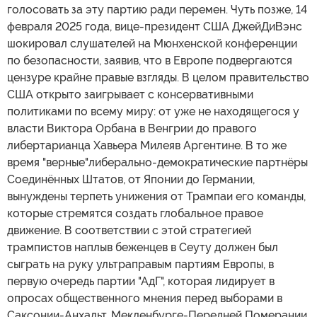
голосовать за эту партию ради перемен. Чуть позже, 14
февраля 2025 года, вице-президент США ДжейДиВэнс
шокировал слушателей на Мюнхенской конференции
по безопасности, заявив, что в Европе подвергаются
цензуре крайне правые взгляды. В целом правительство
США открыто заигрывает с консервативными
политиками по всему миру: от уже не находящегося у
власти Виктора Орбана в Венгрии до правого
либертарианца Хавьера Милеяв Аргентине. В то же
время "верные"либерально-демократические партнёры
Соединённых Штатов, от Японии до Германии,
вынуждены терпеть унижения от Трампаи его команды,
которые стремятся создать глобальное правое
движение. В соответствии с этой стратегией
трампистов наплыв беженцев в Сеуту должен был
сыграть на руку ультраправым партиям Европы, в
первую очередь партии "АдГ", которая лидирует в
опросах общественного мнения перед выборами в
Саксонии-Анхальт, Мекленбурге-Передней Померании