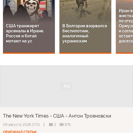
Иран 
жестки
по отк
США транжирят
В Болгарии взорвался
Ормузс
арсеналы в Иране.
беспилотник,
и согл
Россия и Китай
аналогичный
остает
мотают на ус
украинским
досяга
The New York Times
США
Антон Трояновски
2
876
09 августа 2026 17:01
ОРИГИНАЛ СТАТЬИ