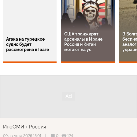
США транжирят
В Болг
Атака на турецкое
арсеналы в Иране.
беспил
судно будет
Россия и Китай
аналог
рассмотрена в Гааге
мотают на ус
украи
ИноСМИ
Россия
0
124
09 августа 2026 18:01