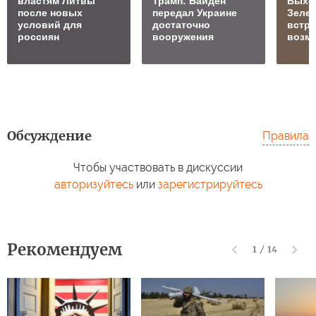
властям Литвы
Трамп: Байден
Выхо
после новых
передал Украине
Зелен
условий для
достаточно
встре
россиян
вооружения
возм
Обсуждение
Правила
Чтобы участвовать в дискуссии
авторизуйтесь
или
зарегистрируйтесь
Рекомендуем
1
/
14