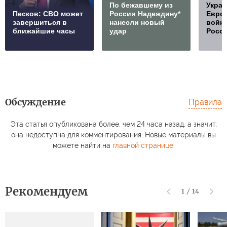
По бежавшему из
Украи
Песков: СВО может
России Надеждину*
Европ
завершиться в
нанесли новый
войну
ближайшие часы
удар
Росс
Обсуждение
Правила
Эта статья опубликована более, чем 24 часа назад, а значит,
она недоступна для комментирования. Новые материалы вы
можете найти на
главной странице
.
Рекомендуем
1
/
14