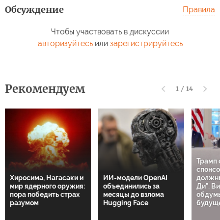
Обсуждение
Правила
Чтобы участвовать в дискуссии
авторизуйтесь
или
зарегистрируйтесь
Рекомендуем
1
/
14
Трамп 
спонсо
Хиросима, Нагасаки и
ИИ-модели OpenAI
должн
мир ядерного оружия:
объединились за
Ди". В
пора победить страх
месяцы до взлома
обдумы
разумом
Hugging Face
будущ