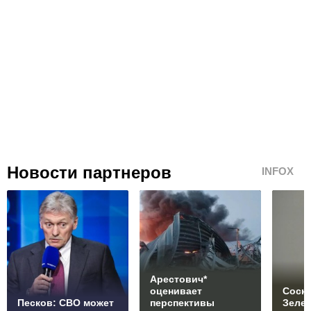
Новости партнеров
INFOX
Арестович*
оценивает
Соски
Песков: СВО может
перспективы
Зеле