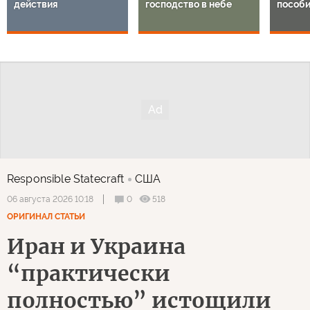
действия
господство в небе
пособи
Responsible Statecraft
США
0
518
06 августа 2026 10:18
ОРИГИНАЛ СТАТЬИ
Иран и Украина
“практически
полностью” истощили