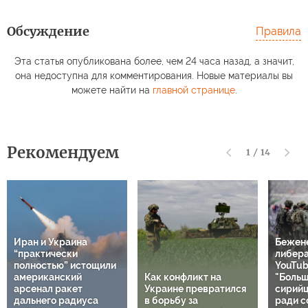
Обсуждение
Правила
Эта статья опубликована более, чем 24 часа назад, а значит,
она недоступна для комментирования. Новые материалы вы
можете найти на
главной странице
.
Рекомендуем
1
/
14
Иран и Украина
Бежен
“практически
либер
полностью” истощили
YouTub
американский
Как конфликт на
"Больш
арсенал ракет
Украине превратился
сирий
дальнего радиуса
в борьбу за
ради с