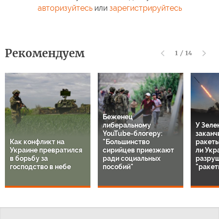
авторизуйтесь
или
зарегистрируйтесь
Рекомендуем
1
/
14
Беженец
либеральному
У Зеле
YouTube-блогеру:
заканч
Как конфликт на
"Большинство
ракеты 
Украине превратился
сирийцев приезжают
ли Укр
в борьбу за
ради социальных
разру
господство в небе
пособий"
"ракет