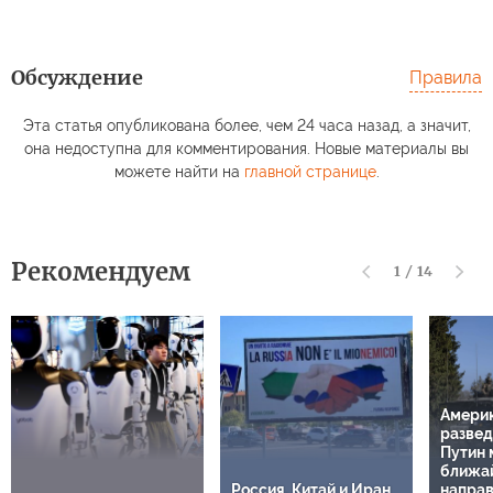
Обсуждение
Правила
Эта статья опубликована более, чем 24 часа назад, а значит,
она недоступна для комментирования. Новые материалы вы
можете найти на
главной странице
.
Рекомендуем
1
/
14
Амери
развед
Путин 
ближа
Россия, Китай и Иран
направ