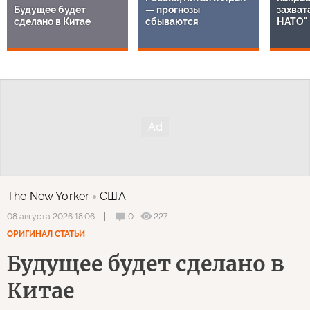
Будущее будет
— прогнозы
захват
сделано в Китае
сбываются
НАТО"
The New Yorker
США
0
227
08 августа 2026 18:06
ОРИГИНАЛ СТАТЬИ
Будущее будет сделано в
Китае