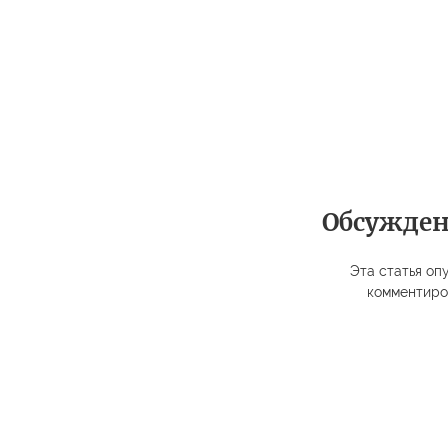
Обсужде
Эта статья опу
комментиро