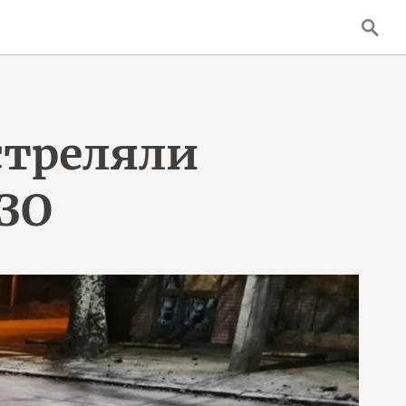
стреляли
ЗО