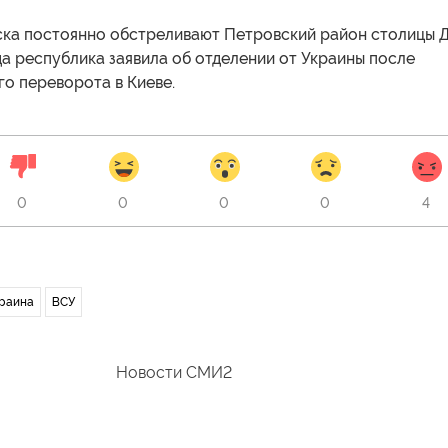
ска постоянно обстреливают Петровский район столицы 
гда республика заявила об отделении от Украины после
о переворота в Киеве.
0
0
0
0
4
раина
ВСУ
Новости СМИ2