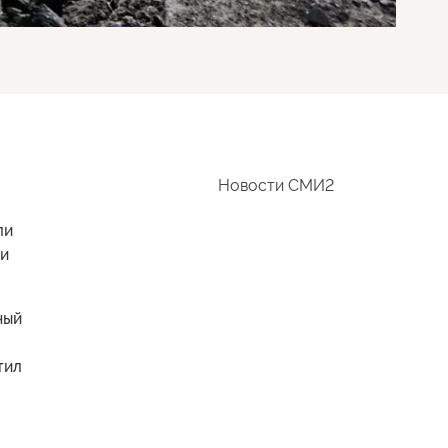
Новости СМИ2
ли
ки
ный
тил