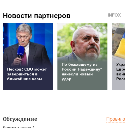
Новости партнеров
INFOX
По бежавшему из
Украи
Песков: СВО может
России Надеждину*
Европ
завершиться в
нанесли новый
войну
ближайшие часы
удар
Росс
Обсуждение
Правила
Комментариев: 1