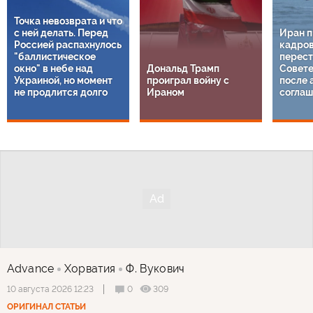
Точка невозврата и что
с ней делать. Перед
Иран п
Россией распахнулось
кадро
"баллистическое
перест
окно" в небе над
Дональд Трамп
Совете
Украиной, но момент
проиграл войну с
после 
не продлится долго
Ираном
соглаш
Advance
Хорватия
Ф. Вукович
0
309
10 августа 2026 12:23
ОРИГИНАЛ СТАТЬИ