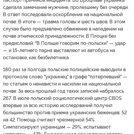
паспорт причиной инцидента. Во Вроцлаве украинка
сделала замечание мужчине, пролезшему без очереди.
В ответ последовали оскорбления на национальной
почве. В итоге — травма головы и шесть швов. В этом
случае было предъявлено обвинение в нападении на
почве этнической принадлежности. В Плоцке без
предисловий: "В Польше говорим по-польски" — удар
— и 15-летнего парня выставляют из автобуса на
остановке, как безбилетника.
180 раз за полгода польские полицейские выводили в
протоколе слово "украинец" в графе "потерпевший" —
по статьям о ненависти и насилии на национальной
почве. За весь прошлый год таких записей набралось
267. В июле польский социологический центр CBOS
впервые за всю историю исследований получил
большинство против приема украинских беженцев: 52
на 42. Помощь считают чрезмерной 54%.
Симпатизируют украинцам — 29%, испытывают