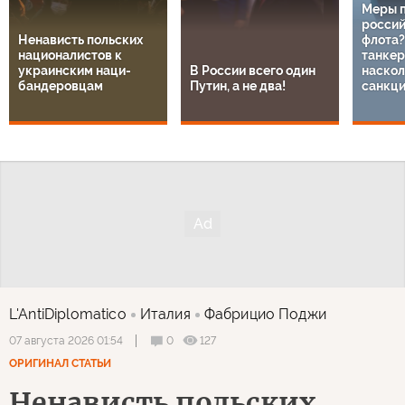
Меры 
россий
Ненависть польских
флота?
националистов к
танкер
украинским наци-
В России всего один
наскол
бандеровцам
Путин, а не два!
санкц
L'AntiDiplomatico
Италия
Фабрицио Поджи
0
127
07 августа 2026 01:54
ОРИГИНАЛ СТАТЬИ
Ненависть польских