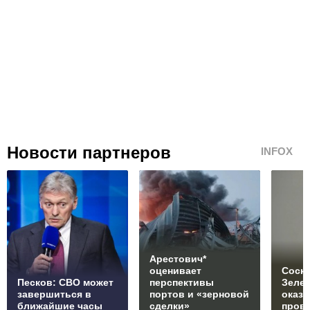
Новости партнеров
INFOX
Арестович*
оценивает
Соски
Песков: СВО может
перспективы
Зеле
завершиться в
портов и «зерновой
оказ
ближайшие часы
сделки»
пров