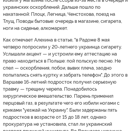
избили у магазина после ссоры из-за места в очереди и
украинских оскорблений. Дальше пошло по
накатанной: Плоцк, Легница, Ченстохова, поезд на
Тлущ. Поводы бытовые: очередь в магазине, сигарета,
ноги на сиденье, алкомаркет.
Как отмечает Алехина в статье, "в Радоме 8 мая
четверо попросили у 20-летнего украинца сигарету.
Услышали акцент — и устроили ему аттестацию на
право находиться в Польше: пой польскую песню. Не
спел — оскорбления, побои, вывих плеча, заодно
попытались снять куртку и забрать телефон". До этого в
Варшаве 16-летний подросток получил серьезную
травму — трещину черепа. Понадобилось
хирургическое вмешательство. Парень применил
перцовый газ, в результате чего его избили ногами с
криками "уезжай на Украину". Были задержаны пять
подростков в возрасте от 15 до 18 лет, однако
прокуратура не установила, стал ли украинский