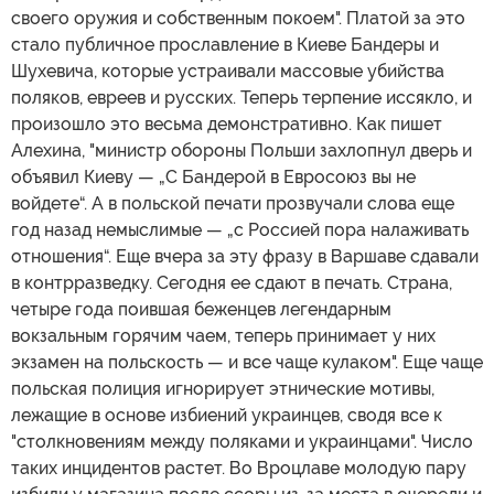
своего оружия и собственным покоем". Платой за это
стало публичное прославление в Киеве Бандеры и
Шухевича, которые устраивали массовые убийства
поляков, евреев и русских. Теперь терпение иссякло, и
произошло это весьма демонстративно. Как пишет
Алехина, "министр обороны Польши захлопнул дверь и
объявил Киеву — „С Бандерой в Евросоюз вы не
войдете“. А в польской печати прозвучали слова еще
год назад немыслимые — „с Россией пора налаживать
отношения“. Еще вчера за эту фразу в Варшаве сдавали
в контрразведку. Сегодня ее сдают в печать. Страна,
четыре года поившая беженцев легендарным
вокзальным горячим чаем, теперь принимает у них
экзамен на польскость — и все чаще кулаком". Еще чаще
польская полиция игнорирует этнические мотивы,
лежащие в основе избиений украинцев, сводя все к
"столкновениям между поляками и украинцами". Число
таких инцидентов растет. Во Вроцлаве молодую пару