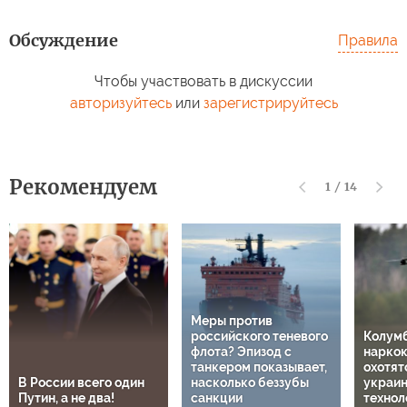
Обсуждение
Правила
Чтобы участвовать в дискуссии
авторизуйтесь
или
зарегистрируйтесь
Рекомендуем
1
/
14
Меры против
российского теневого
Колум
флота? Эпизод с
нарко
танкером показывает,
охотят
В России всего один
насколько беззубы
украи
Путин, а не два!
санкции
технол