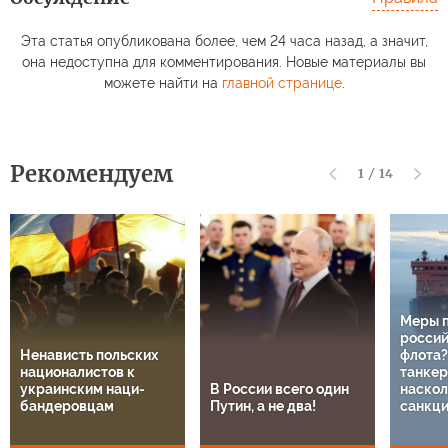
Эта статья опубликована более, чем 24 часа назад, а значит,
она недоступна для комментирования. Новые материалы вы
можете найти на
главной странице
.
Рекомендуем
1
/
14
Меры 
россий
Ненависть польских
флота?
националистов к
танкер
украинским наци-
В России всего один
наскол
бандеровцам
Путин, а не два!
санкц