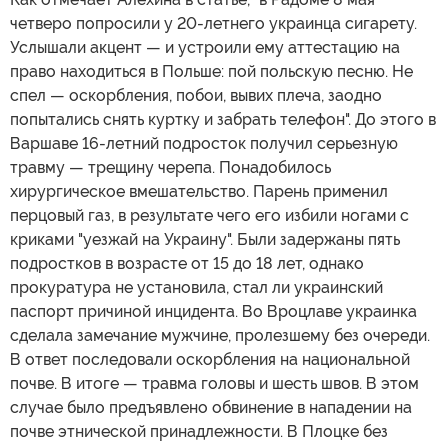
четверо попросили у 20-летнего украинца сигарету.
Услышали акцент — и устроили ему аттестацию на
право находиться в Польше: пой польскую песню. Не
спел — оскорбления, побои, вывих плеча, заодно
попытались снять куртку и забрать телефон". До этого в
Варшаве 16-летний подросток получил серьезную
травму — трещину черепа. Понадобилось
хирургическое вмешательство. Парень применил
перцовый газ, в результате чего его избили ногами с
криками "уезжай на Украину". Были задержаны пять
подростков в возрасте от 15 до 18 лет, однако
прокуратура не установила, стал ли украинский
паспорт причиной инцидента. Во Вроцлаве украинка
сделала замечание мужчине, пролезшему без очереди.
В ответ последовали оскорбления на национальной
почве. В итоге — травма головы и шесть швов. В этом
случае было предъявлено обвинение в нападении на
почве этнической принадлежности. В Плоцке без