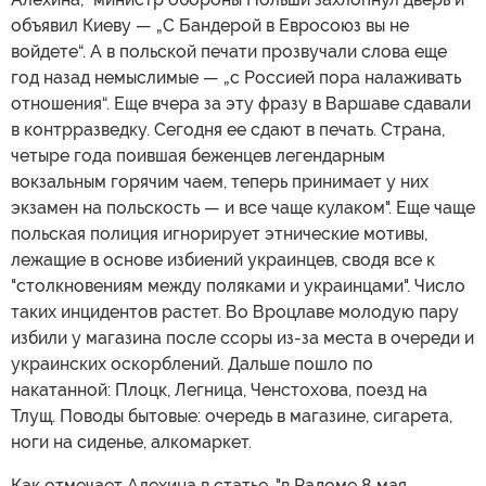
объявил Киеву — „С Бандерой в Евросоюз вы не
войдете“. А в польской печати прозвучали слова еще
год назад немыслимые — „с Россией пора налаживать
отношения“. Еще вчера за эту фразу в Варшаве сдавали
в контрразведку. Сегодня ее сдают в печать. Страна,
четыре года поившая беженцев легендарным
вокзальным горячим чаем, теперь принимает у них
экзамен на польскость — и все чаще кулаком". Еще чаще
польская полиция игнорирует этнические мотивы,
лежащие в основе избиений украинцев, сводя все к
"столкновениям между поляками и украинцами". Число
таких инцидентов растет. Во Вроцлаве молодую пару
избили у магазина после ссоры из-за места в очереди и
украинских оскорблений. Дальше пошло по
накатанной: Плоцк, Легница, Ченстохова, поезд на
Тлущ. Поводы бытовые: очередь в магазине, сигарета,
ноги на сиденье, алкомаркет.
Как отмечает Алехина в статье, "в Радоме 8 мая