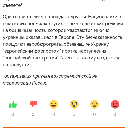
съедете".
Один национализм порождает другой. Национализм в
некоторых польских кругах — не что иное, как реакция
на безнаказанность, которой хвастаются многие
украинцы, оказавшиеся в Европе. Эту безнаказанность
поощряют евробюрократы, объявившие Украину
"европейским форпостом" против наступления
"российской автократии". Так что каждому воздастся
по заслугам.
*организация признана экстремистской на
территории России
0
0
0
0
0
0