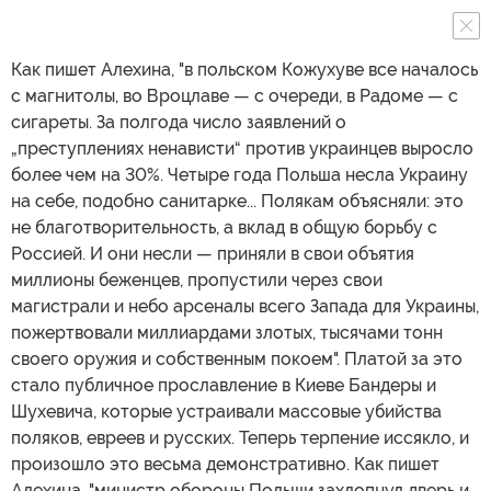
Как пишет Алехина, "в польском Кожухуве все началось
с магнитолы, во Вроцлаве — с очереди, в Радоме — с
сигареты. За полгода число заявлений о
„преступлениях ненависти“ против украинцев выросло
более чем на 30%. Четыре года Польша несла Украину
на себе, подобно санитарке... Полякам объясняли: это
не благотворительность, а вклад в общую борьбу с
Россией. И они несли — приняли в свои объятия
миллионы беженцев, пропустили через свои
магистрали и небо арсеналы всего Запада для Украины,
пожертвовали миллиардами злотых, тысячами тонн
своего оружия и собственным покоем". Платой за это
стало публичное прославление в Киеве Бандеры и
Шухевича, которые устраивали массовые убийства
поляков, евреев и русских. Теперь терпение иссякло, и
произошло это весьма демонстративно. Как пишет
Алехина, "министр обороны Польши захлопнул дверь и