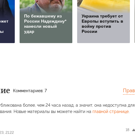
По бежавшему из
Украина требует от
ожет
России Надеждину*
Европы вступить в
нанесли новый
войну против
сы
удар
России
ние
Прав
Комментариев: 7
бликована более, чем 24 часа назад, а значит, она недоступна для
вания. Новые материалы вы можете найти на
главной странице
.
18
3, 21:22