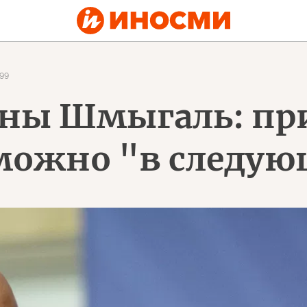
99
ины Шмыгаль: пр
можно "в следующ