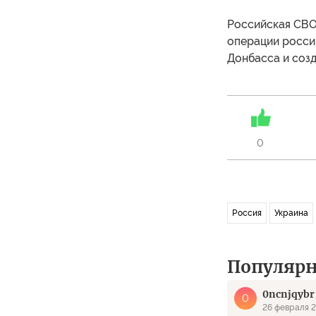
Российская СВО 
операции росси
Донбасса и соз
0
Россия
Украина
Популяр
0ncnjqybr
0
26 февраля 2