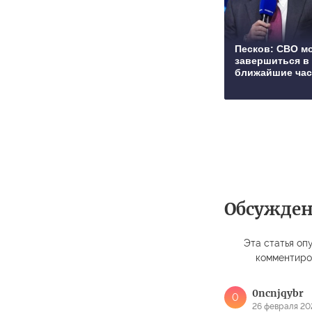
Песков: СВО м
завершиться в
ближайшие ча
Обсужде
Эта статья опу
комментиро
0ncnjqybr
0
26 февраля 202