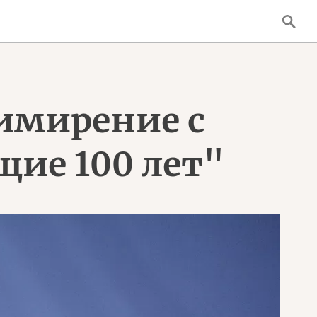
имирение с
ие 100 лет"