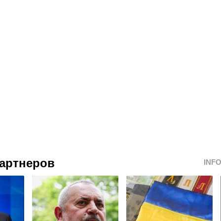
артнеров
INF