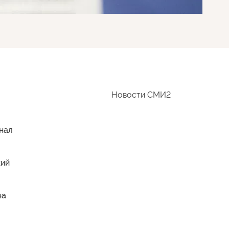
Новости СМИ2
рнал
кий
на