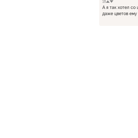
18
А я так хотел со
даже цветов ему 