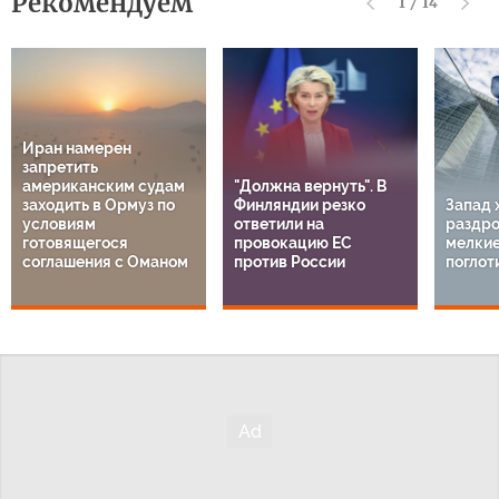
Рекомендуем
1
/
14
Иран намерен
запретить
американским судам
"Должна вернуть". В
заходить в Ормуз по
Финляндии резко
Запад 
условиям
ответили на
раздро
готовящегося
провокацию ЕС
мелкие
соглашения с Оманом
против России
поглот