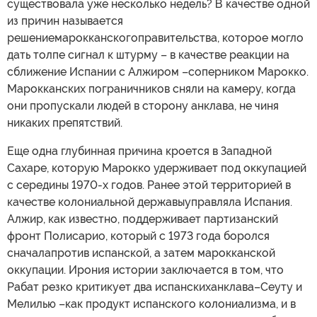
существовала уже несколько недель? В качестве одной
из причин называется
решениемарокканскогоправительства, которое могло
дать толпе сигнал к штурму – в качестве реакции на
сближение Испании с Алжиром –соперником Марокко.
Марокканских пограничников сняли на камеру, когда
они пропускали людей в сторону анклава, не чиня
никаких препятствий.
Еще одна глубинная причина кроется в Западной
Сахаре, которую Марокко удерживает под оккупацией
с середины 1970-х годов. Ранее этой территорией в
качестве колониальной державыуправляла Испания.
Алжир, как известно, поддерживает партизанский
фронт Полисарио, который с 1973 года боролся
сначалапротив испанской, а затем марокканской
оккупации. Ирония истории заключается в том, что
Рабат резко критикует два испанскиханклава–Сеуту и
Мелилью –как продукт испанского колониализма, и в