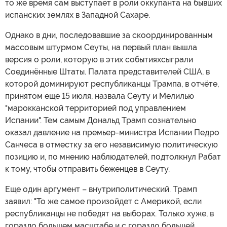
то же время сам выступает в роли оккупанта на бывших
испанских землях в Западной Сахаре.
Однако в дни, последовавшие за скоординированным
массовым штурмом Сеуты, на первый план вышла
версия о роли, которую в этих событияхсыграли
Соединённые Штаты. Палата представителей США, в
которой доминируют республиканцы Трампа, в отчёте,
принятом еще 15 июля, назвала Сеуту и Мелилью
"марокканской территорией под управлением
Испании". Тем самым Дональд Трамп сознательно
оказал давление на премьер-министра Испании Педро
Санчеса в отместку за его независимую политическую
позицию и, по мнению наблюдателей, подтолкнул Рабат
к тому, чтобы отправить беженцев в Сеуту.
Еще один аргумент – внутриполитический. Трамп
заявил: "То же самое произойдет с Америкой, если
республиканцы не победят на выборах. Только хуже, в
гораздо большем масштабе и с гораздо большей