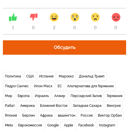
1
0
2
0
0
0
Обсудить
Политика
США
Испания
Марокко
Дональд Трамп
Педро Санчес
Илон Маск
ЕС
Альтернатива для Германии
Мир
Европа
Израиль
Алжир
Персидский Залив
Германия
Рабат
Америка
Ближний Восток
Западная Сахара
Венгрия
Япония
Берлин
Африка
вашингтон
Россия
Виктор Орбан
Meta
Еврокомиссия
Google
Apple
Facebook
Instagram