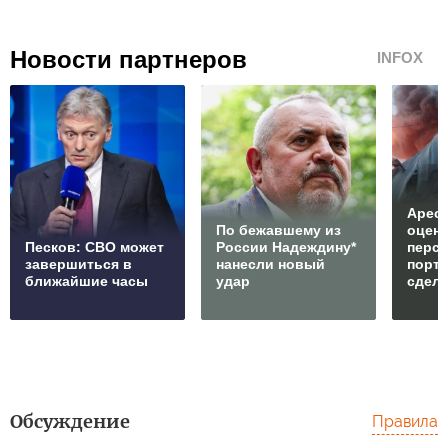
Новости партнеров
INFOX
Арест
По бежавшему из
оцен
Песков: СВО может
России Надеждину*
перс
завершиться в
нанесли новый
порто
ближайшие часы
удар
сдел
Обсуждение
Правила