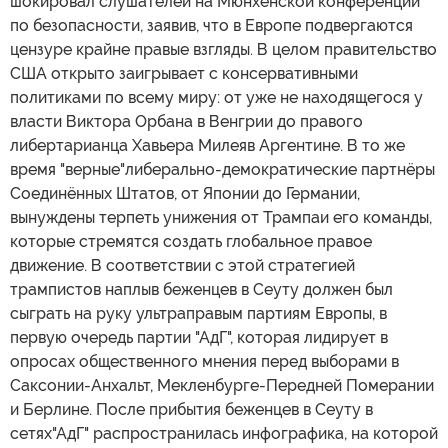
шокировал слушателей на Мюнхенской конференции
по безопасности, заявив, что в Европе подвергаются
цензуре крайне правые взгляды. В целом правительство
США открыто заигрывает с консервативными
политиками по всему миру: от уже не находящегося у
власти Виктора Орбана в Венгрии до правого
либертарианца Хавьера Милеяв Аргентине. В то же
время "верные"либерально-демократические партнёры
Соединённых Штатов, от Японии до Германии,
вынуждены терпеть унижения от Трампаи его команды,
которые стремятся создать глобальное правое
движение. В соответствии с этой стратегией
трампистов наплыв беженцев в Сеуту должен был
сыграть на руку ультраправым партиям Европы, в
первую очередь партии "АдГ", которая лидирует в
опросах общественного мнения перед выборами в
Саксонии-Анхальт, Мекленбурге-Передней Померании
и Берлине. После прибытия беженцев в Сеуту в
сетях"АдГ" распространилась инфографика, на которой