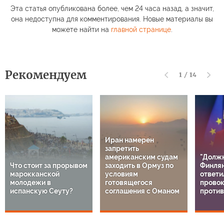
Эта статья опубликована более, чем 24 часа назад, а значит,
она недоступна для комментирования. Новые материалы вы
можете найти на
главной странице
.
Рекомендуем
1
/
14
Иран намерен
запретить
американским судам
"Должн
Что стоит за прорывом
заходить в Ормуз по
Финлян
марокканской
условиям
ответи
молодежи в
готовящегося
прово
испанскую Сеуту?
соглашения с Оманом
против