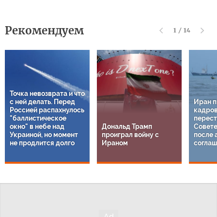
Рекомендуем
1
/
14
Точка невозврата и что
с ней делать. Перед
Иран п
Россией распахнулось
кадро
"баллистическое
перест
окно" в небе над
Дональд Трамп
Совете
Украиной, но момент
проиграл войну с
после 
не продлится долго
Ираном
соглаш