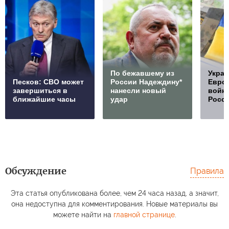
По бежавшему из
Украи
Песков: СВО может
России Надеждину*
Европ
завершиться в
нанесли новый
войну
ближайшие часы
удар
Росс
Обсуждение
Правила
Эта статья опубликована более, чем 24 часа назад, а значит,
она недоступна для комментирования. Новые материалы вы
можете найти на
главной странице
.