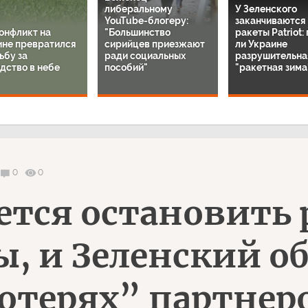
либеральному
У Зеленского
YouTube-блогеру:
заканчиваются
онфликт на
"Большинство
ракеты Patriot:
ине превратился
сирийцев приезжают
ли Украине
ьбу за
ради социальных
разрушительна
дство в небе
пособий"
"ракетная зима
0
0
ается остановить
ы, и Зеленский о
отерях” партнер