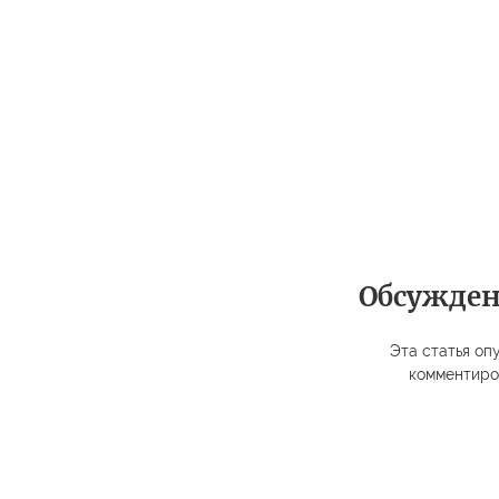
Обсужде
Эта статья опу
комментиро