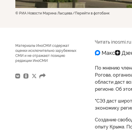
© РИА Новости Марина Лысцева
Перейти в фотобанк
Читать inosmi.ru
Материалы ИноСМИ содержат
оценки исключительно зарубежных
СМИ и не отражают позицию
редакции ИноСМИ
По мнению член
Рогова, организ
области даст в
регионе. Об это
"СЭЗ даст широт
экономику регио
Создание свобо
опыту Крыма. По