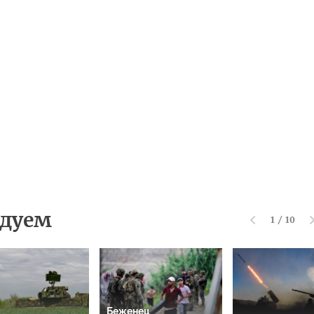
дуем
1
/
10
Беженец