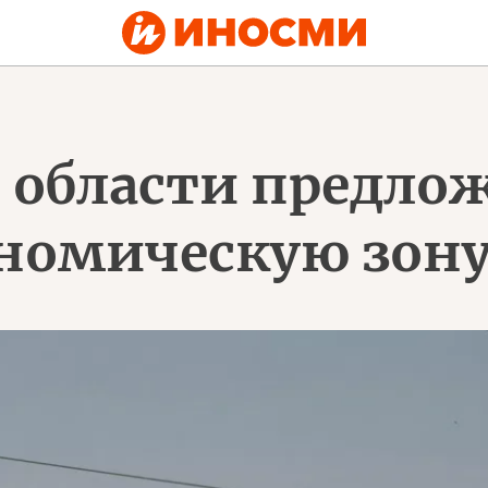
 области предло
номическую зон