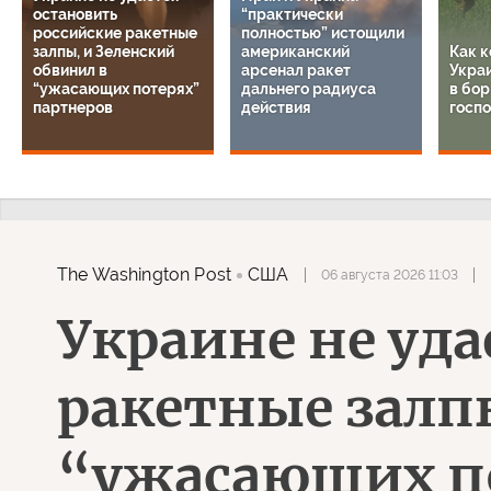
остановить
“практически
российские ракетные
полностью” истощили
залпы, и Зеленский
американский
Как к
обвинил в
арсенал ракет
Укра
“ужасающих потерях”
дальнего радиуса
в бор
партнеров
действия
госпо
The Washington Post
США
06 августа 2026 11:03
Украине не уд
ракетные залп
“ужасающих п