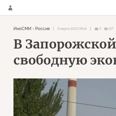
ИноСМИ
Россия
11 марта 2023 08:45
0
217
В Запорожской
свободную эко