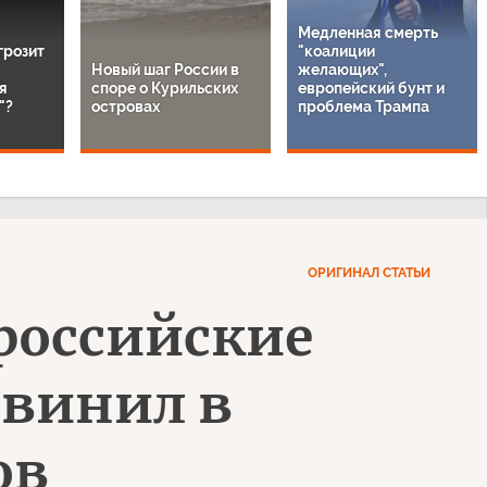
Медленная смерть
 грозит
"коалиции
Новый шаг России в
желающих",
я
споре о Курильских
европейский бунт и
"?
островах
проблема Трампа
ОРИГИНАЛ СТАТЬИ
 российские
бвинил в
ов