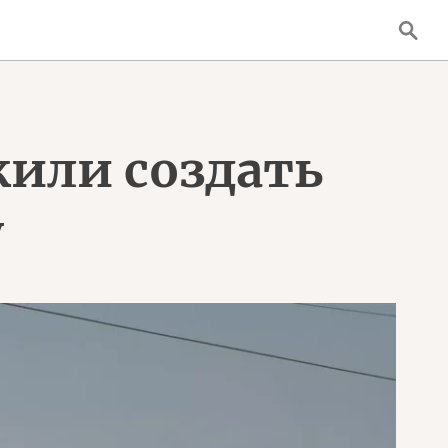
жили создать
у