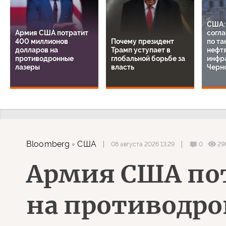
США:
Армия США потратит
согла
400 миллионов
Почему президент
по та
долларов на
Трамп уступает в
нефт
противодронные
глобальной борьбе за
инфр
лазеры
власть
Черн
Bloomberg
США
08 августа 2026 13:29
0
29
Армия США пот
на противодро