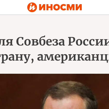
ля Совбеза Росси
трану, американц