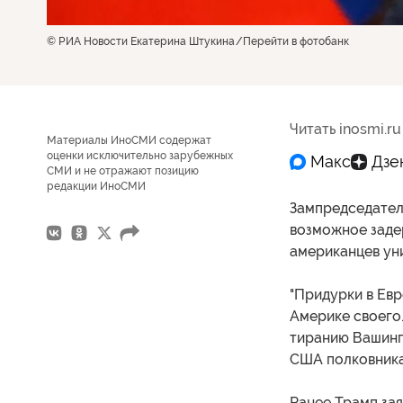
© РИА Новости Екатерина Штукина
Перейти в фотобанк
Читать inosmi.ru
Материалы ИноСМИ содержат
оценки исключительно зарубежных
СМИ и не отражают позицию
редакции ИноСМИ
Зампредседател
возможное заде
американцев ун
"Придурки в Евр
Америке своего.
тиранию Вашингт
США полковника
Ранее Трамп зая