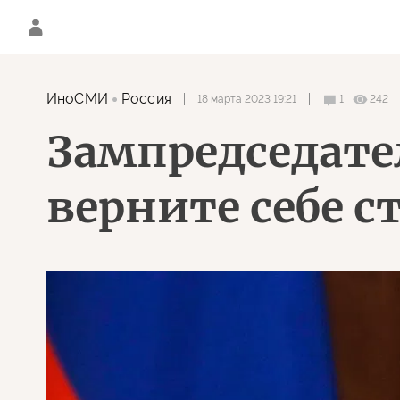
ИноСМИ
Россия
18 марта 2023 19:21
1
242
Зампредседате
верните себе с