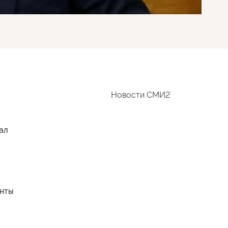
Новости СМИ2
ал
енты