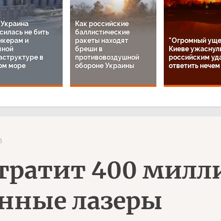
 Украина
Как российские
силась не бить
баллистические
нкерам и
ракеты находят
"Огромный уще
яной
бреши в
Киеве ужаснул
аструктуре в
противовоздушной
российским уд
ом море
обороне Украины
ответить нечем
6
ратит 400 милл
нные лазеры