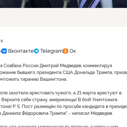
 в
я Совбеза России Дмитрий Медведев, комментируя
ржание бывшего президента США Дональда Трампа, призв
ичтожить тиранию Вашингтона.
опе захотели арестовать чужого, а 21 марта арестуют в
 Верните себе страну, американцы! В бой! Уничтожьте
она! P. S. Пост размещён по просьбе кандидата в презид
 Даниила Фёдоровича Трампа", - написал Медведев.
вил, что ожидает задержания во вторник, в связи с чем