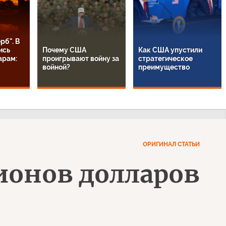
рб". В
ись
Почему США
Как США упустили
арам:
проигрывают войну за
стратегическое
войной?
преимущество
ОРИГИНАЛ СТАТЬИ
ионов долларов