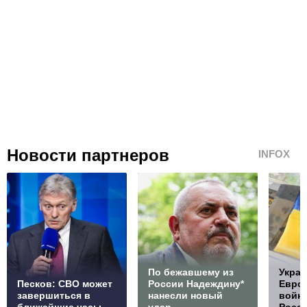
Новости партнеров
INFOX
По бежавшему из
Украи
Песков: СВО может
России Надеждину*
Европ
завершиться в
нанесли новый
войну