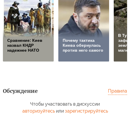
В Тув
Сравнение: Киев
Почему тактика
зафи
назвал КНДР
Киева обернулась
земл
надежнее НАТО
против него самого
магни
Обсуждение
Правила
Чтобы участвовать в дискуссии
авторизуйтесь
или
зарегистрируйтесь