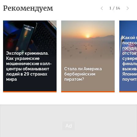
Рекомендуем
1
/
14
Какой 
постсо
госуда
Экспорт криминала.
отстоя
Как украинские
сувере
мошеннические колл-
финаль
центры обманывают
Стала ли Америка
выжива
людей в 29 странах
берберийским
Японии
мира
пиратом?
поучит