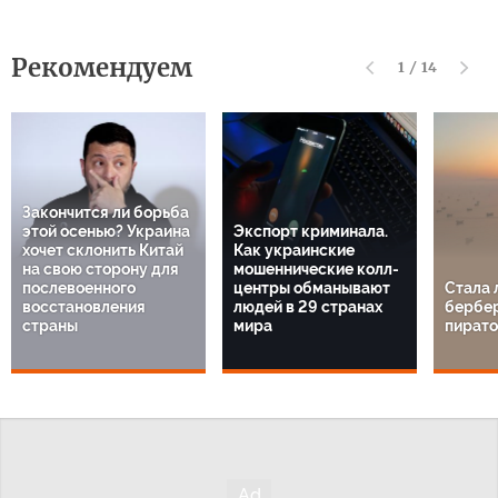
Рекомендуем
1
/
14
Закончится ли борьба
этой осенью? Украина
Экспорт криминала.
хочет склонить Китай
Как украинские
на свою сторону для
мошеннические колл-
послевоенного
центры обманывают
Стала 
восстановления
людей в 29 странах
бербе
страны
мира
пират