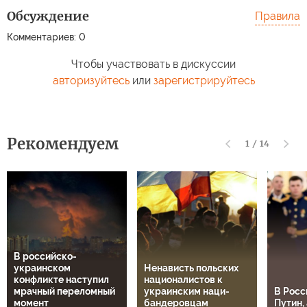
Обсуждение
Правила
Комментариев: 0
Чтобы участвовать в дискуссии
авторизуйтесь
или
зарегистрируйтесь
Рекомендуем
1
/
14
В российско-
украинском
Ненависть польских
конфликте наступил
националистов к
мрачный переломный
украинским наци-
В Росс
момент
бандеровцам
Путин, 