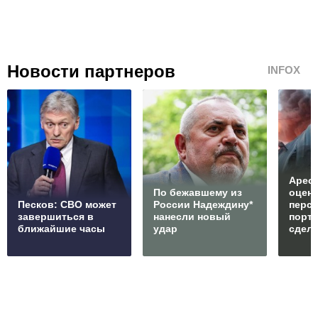
Новости партнеров
INFOX
Арест
По бежавшему из
оцен
Песков: СВО может
России Надеждину*
перс
завершиться в
нанесли новый
порто
ближайшие часы
удар
сдел