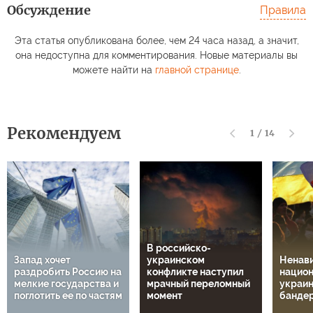
Обсуждение
Правила
Эта статья опубликована более, чем 24 часа назад, а значит,
она недоступна для комментирования. Новые материалы вы
можете найти на
главной странице
.
Рекомендуем
1
/
14
В российско-
Запад хочет
украинском
Ненави
раздробить Россию на
конфликте наступил
национ
мелкие государства и
мрачный переломный
украин
поглотить ее по частям
момент
банде