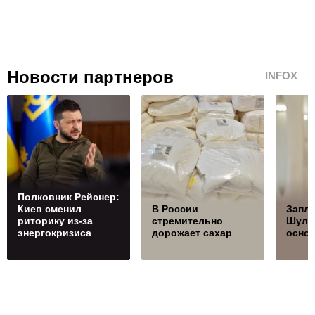
Новости партнеров
INFOX
Полковник Рейснер:
Киев сменил
В России
Запла
риторику из-за
стремительно
Шуль
энергокризиса
дорожает сахар
осно