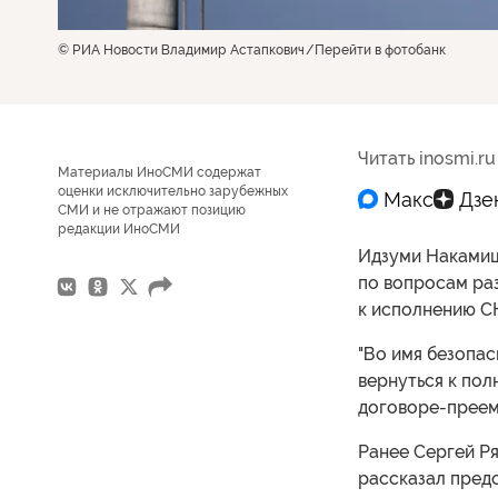
© РИА Новости Владимир Астапкович
Перейти в фотобанк
Читать inosmi.ru
Материалы ИноСМИ содержат
оценки исключительно зарубежных
СМИ и не отражают позицию
редакции ИноСМИ
Идзуми Накамиц
по вопросам ра
к исполнению С
"Во имя безопас
вернуться к по
договоре-преемн
Ранее Сергей Ря
рассказал пред