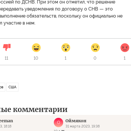
ссией по ДСНВ. При этом он отметил, что решение
передавать уведомления по договору о СНВ — это
ыполнение обязательств, поскольку он официально не
 участие в нем.
11
10
1
0
1
ов
США
ные комментарии
reeman
Оймякон
О
, 18:18
31 марта 2023, 19:38