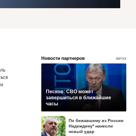
Новости партнеров
INFOX
ель
ться
и.
Песков: СВО может
завершиться в ближайшие
часы
По бежавшему из России
Надеждину* нанесли
новый удар