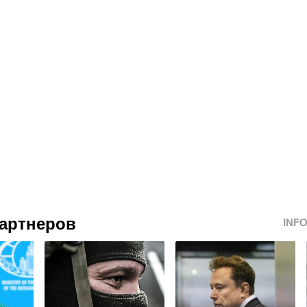
артнеров
INF