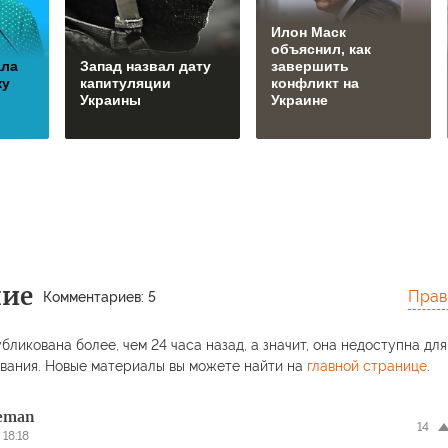
Илон Маск
объяснил, как
ала
Запад назвал дату
завершить
ку
капитуляции
конфликт на
Украины
Украине
ние
Прав
Комментариев: 5
бликована более, чем 24 часа назад, а значит, она недоступна для
вания. Новые материалы вы можете найти на
главной странице
.
eeman
14
 18:18