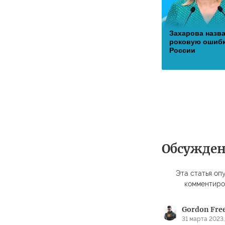
Захарова назв
роковую ошиб
России
Обсужде
Эта статья опу
комментиро
Gordon Fr
31 марта 2023,