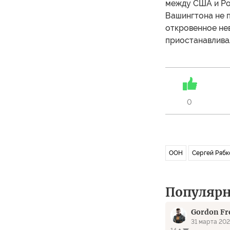
между США и Ро
Вашингтона не 
откровенное нев
приостанавливал
0
ООН
Сергей Рябк
Популяр
Gordon F
31 марта 2023