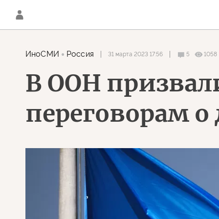
ИноСМИ
Россия
31 марта 2023 17:56
5
1058
В ООН призвал
переговорам о 