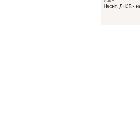
14
Нафиг.. ДНСВ - ме