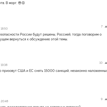
тв. В морг. 😎😡
7
 18:50
зопасности России будут решены, Россией, тогда поговорим о
дущем вернуться к обсуждению этой темы.
10
 19:38
о призовут США и ЕС снять 15000 санкций, незаконно наложенны
9
 20:48