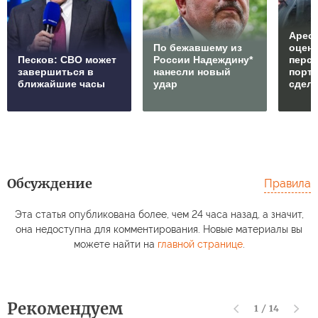
Арест
По бежавшему из
оцен
Песков: СВО может
России Надеждину*
перс
завершиться в
нанесли новый
порто
ближайшие часы
удар
сдел
Обсуждение
Правила
Эта статья опубликована более, чем 24 часа назад, а значит,
она недоступна для комментирования. Новые материалы вы
можете найти на
главной странице
.
Рекомендуем
1
/
14