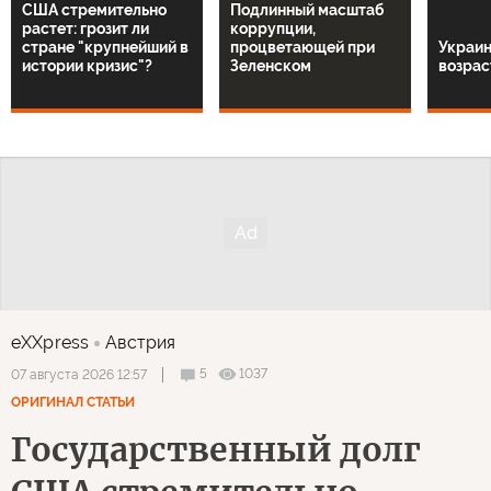
США стремительно
Подлинный масштаб
растет: грозит ли
коррупции,
стране "крупнейший в
процветающей при
Украин
истории кризис"?
Зеленском
возрас
eXXpress
Австрия
5
1037
07 августа 2026 12:57
ОРИГИНАЛ СТАТЬИ
Государственный долг