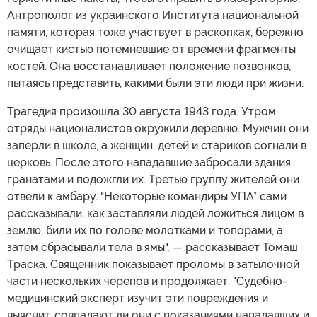
Антрополог из украинского Института национальной
памяти, которая тоже участвует в раскопках, бережно
очищает кистью потемневшие от времени фрагменты
костей. Она восстанавливает положение позвонков,
пытаясь представить, какими были эти люди при жизни.
Трагедия произошла 30 августа 1943 года. Утром
отряды националистов окружили деревню. Мужчин они
заперли в школе, а женщин, детей и стариков согнали в
церковь. После этого нападавшие забросали здания
гранатами и подожгли их. Третью группу жителей они
отвели к амбару. "Некоторые командиры УПА* сами
рассказывали, как заставляли людей ложиться лицом в
землю, били их по голове молотками и топорами, а
затем сбрасывали тела в ямы", — рассказывает Томаш
Траска. Священник показывает проломы в затылочной
части нескольких черепов и продолжает: "Судебно-
медицинский эксперт изучит эти повреждения и
выяснит, совпадают ли они с показаниями нападавших и