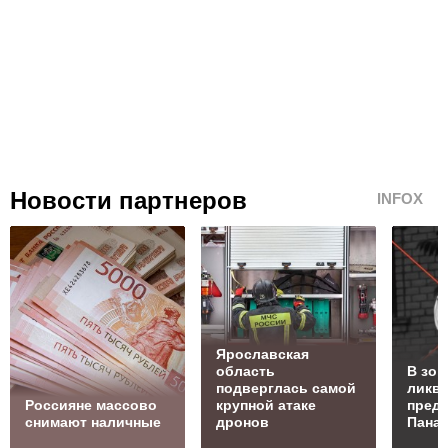
Новости партнеров
INFOX
Ярославская
область
В зон
подверглась самой
ликв
Россияне массово
крупной атаке
преда
снимают наличные
дронов
Пана