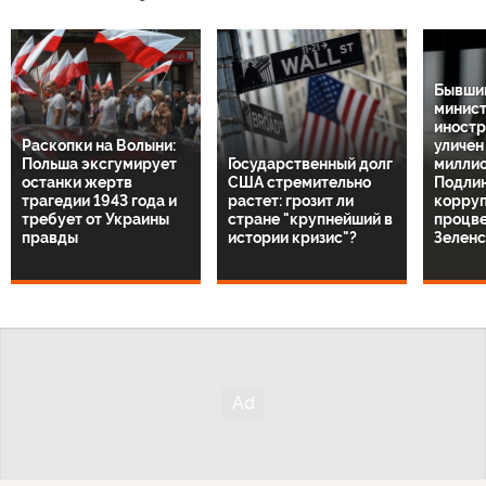
Бывший
минис
иностр
Раскопки на Волыни:
уличен
Польша эксгумирует
Государственный долг
миллио
останки жертв
США стремительно
Подли
трагедии 1943 года и
растет: грозит ли
корруп
требует от Украины
стране "крупнейший в
процв
правды
истории кризис"?
Зелен