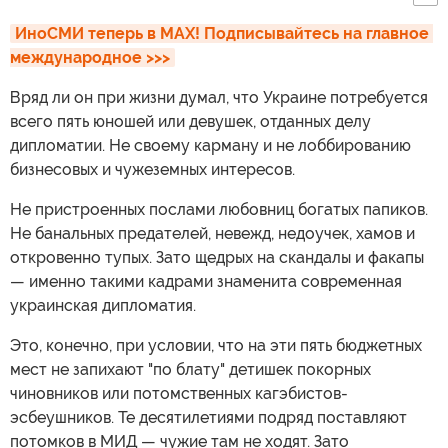
ИноСМИ теперь в MAX! Подписывайтесь на главное 
международное >>>
Вряд ли он при жизни думал, что Украине потребуется
всего пять юношей или девушек, отданных делу
дипломатии. Не своему карману и не лоббированию
бизнесовых и чужеземных интересов.
Не пристроенных послами любовниц богатых папиков.
Не банальных предателей, невежд, недоучек, хамов и
откровенно тупых. Зато щедрых на скандалы и факапы
— именно такими кадрами знаменита современная
украинская дипломатия.
Это, конечно, при условии, что на эти пять бюджетных
мест не запихают "по блату" детишек покорных
чиновников или потомственных кагэбистов-
эсбеушников. Те десятилетиями подряд поставляют
потомков в МИД — чужие там не ходят. Зато