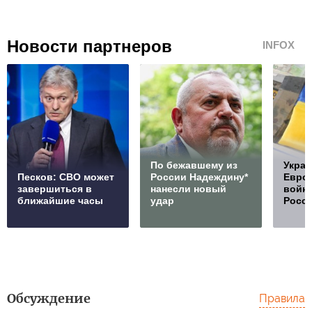
Новости партнеров
INFOX
По бежавшему из
Украи
Песков: СВО может
России Надеждину*
Европ
завершиться в
нанесли новый
войну
ближайшие часы
удар
Росс
Обсуждение
Правила