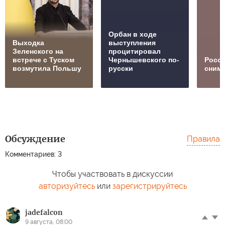
Орбан в ходе
Выходка
выступления
Зеленского на
процитировал
встрече с Туском
Чернышевского по-
Росс
возмутила Польшу
русски
сним
Обсуждение
Правила
Комментариев: 3
Чтобы участвовать в дискуссии
авторизуйтесь
или
зарегистрируйтесь
jadefalcon
9 августа, 08:00