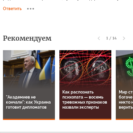
Ответить
Рекомендуем
1
/
14
Как распознать
Мир ст
"Академиев не
психопата — восемь
богаче
кончали": как Украина
тревожных признаков
никто н
готовит дипломатов
назвали эксперты
верить