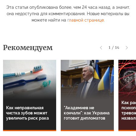
Эта статья опубликована более, чем 24 часа назад, а значит,
она недоступна для комментирования. Новые материалы вы
можете найти на
главной странице
.
Рекомендуем
1
/
14
Как ра
Как неправильная
"Академиев не
психоп
чистка зубов может
кончали": как Украина
тревож
увеличить риск рака
готовит дипломатов
назвал