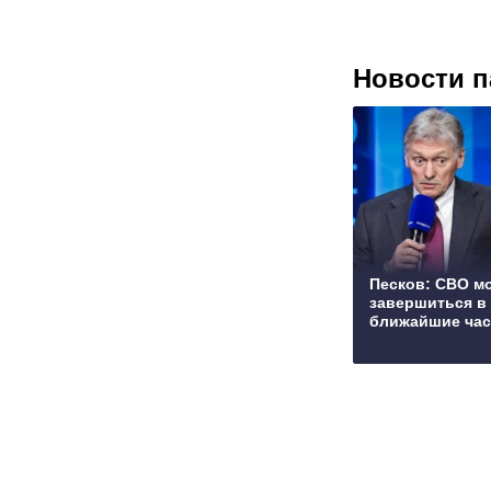
Новости п
Песков: СВО м
завершиться в
ближайшие ча