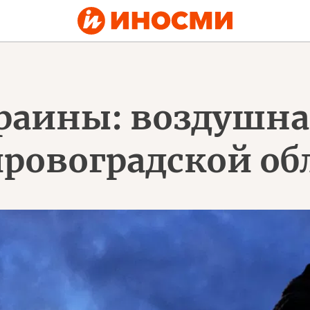
аины: воздушная
ировоградской об