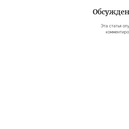
Обсужде
Эта статья опу
комментиро