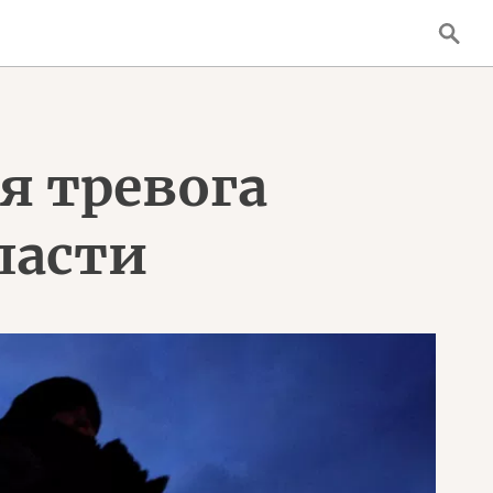
 тревога
ласти