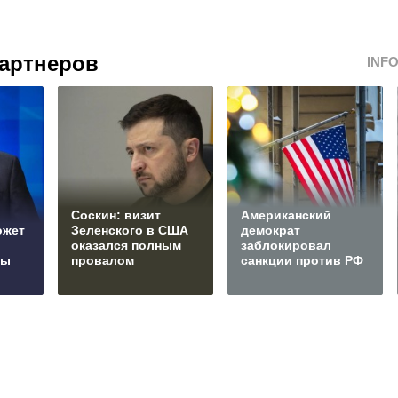
артнеров
INF
Соскин: визит
Американский
ожет
Зеленского в США
демократ
оказался полным
заблокировал
сы
провалом
санкции против РФ