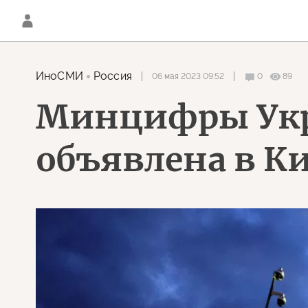
ИноСМИ
Россия
06 мая 2023 09:52
0
89
Минцифры Укр
объявлена в К