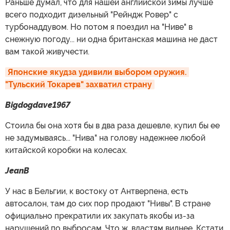
Раньше думал, что для нашей английской зимы лучше
всего подходит дизельный "Рейндж Ровер" с
турбонаддувом. Но потом я поездил на "Ниве" в
снежную погоду... ни одна британская машина не даст
вам такой живучести.
Японские якудза удивили выбором оружия. 
"Тульский Токарев" захватил страну
Bigdogdave1967
Стоила бы она хотя бы в два раза дешевле, купил бы ее
не задумываясь... "Нива" на голову надежнее любой
китайской коробки на колесах.
JeanB
У нас в Бельгии, к востоку от Антверпена, есть
автосалон, там до сих пор продают "Нивы". В стране
официально прекратили их закупать якобы из-за
нарушений по выбросам. Что ж, властям виднее. Кстати,