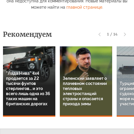
она недоступна для комментирования. Новые материалы вы
можете найти на
главной странице
.
Рекомендуем
1
/
14
"Лада Нива" 4х4
продается за 22
Зеленский заявляет о
тысячи фунтов
плачевном состоянии
Турция
стерлингов… и это
тепловых
ограни
всего лишь одна из 36
электростанций
судохо
таких машин на
страны и опасается
море н
британских дорогах
прихода зимы
участи