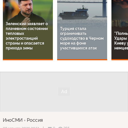
Зеленский заявляет о
плачевном состоянии
Турция стала
тепловых
ограничивать
"Полны
электростанций
судоходство в Черном
Удары 
страны и опасается
море на фоне
Киеву 
прихода зимы
участившихся атак
немце
ИноСМИ
Россия