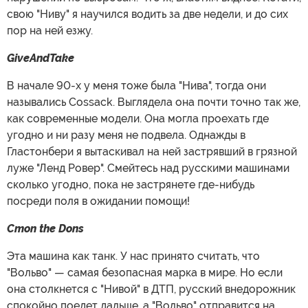
свою "Ниву" я научился водить за две недели, и до сих
пор на ней езжу.
GiveAndTake
В начале 90-х у меня тоже была "Нива", тогда они
назывались Cossack. Выглядела она почти точно так же,
как современные модели. Она могла проехать где
угодно и ни разу меня не подвела. Однажды в
Гластонбери я вытаскивал на ней застрявший в грязной
луже "Ленд Ровер". Смейтесь над русскими машинами
сколько угодно, пока не застрянете где-нибудь
посреди поля в ожидании помощи!
Cmon the Dons
Эта машина как танк. У нас принято считать, что
"Вольво" — самая безопасная марка в мире. Но если
она столкнется с "Нивой" в ДТП, русский внедорожник
спокойно поедет дальше, а "Вольво" отправится на