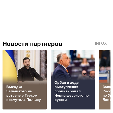
Новости партнеров
INFOX
Орбан в ходе
Выходка
выступления
Запад
Зеленского на
процитировал
Росс
встрече с Туском
Чернышевского по-
по Ук
возмутила Польшу
русски
Лавр