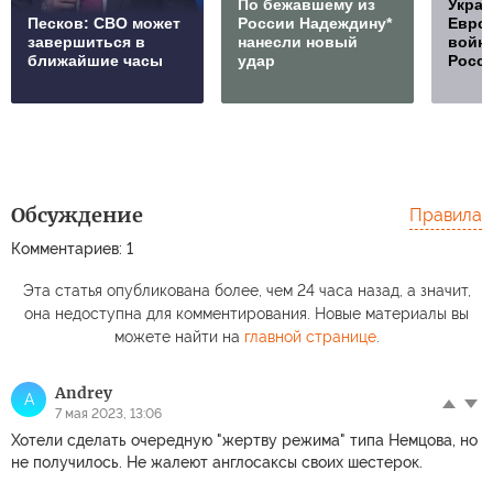
По бежавшему из
Украи
Песков: СВО может
России Надеждину*
Европ
завершиться в
нанесли новый
войну
ближайшие часы
удар
Росс
Обсуждение
Правила
Комментариев: 1
Эта статья опубликована более, чем 24 часа назад, а значит,
она недоступна для комментирования. Новые материалы вы
можете найти на
главной странице
.
Andrey
A
7 мая 2023, 13:06
Хотели сделать очередную "жертву режима" типа Немцова, но
не получилось. Не жалеют англосаксы своих шестерок.