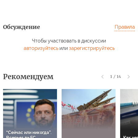
Обсуждение
Правила
Чтобы участвовать в дискуссии
авторизуйтесь
или
зарегистрируйтесь
Рекомендуем
1
/
14
“Сейчас или никогда”.
Всерьез ли ЕС
Как не