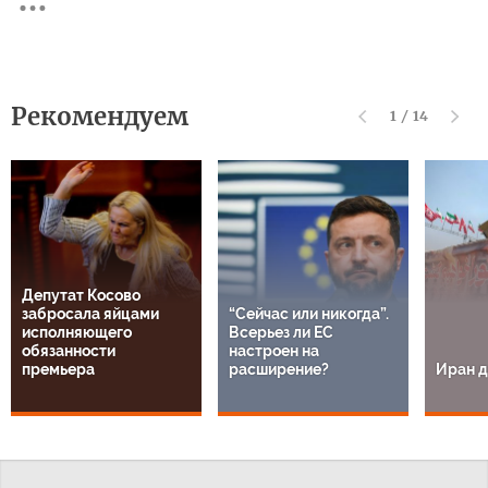
Рекомендуем
1
/
14
Депутат Косово
забросала яйцами
“Сейчас или никогда”.
исполняющего
Всерьез ли ЕС
обязанности
настроен на
премьера
расширение?
Иран д