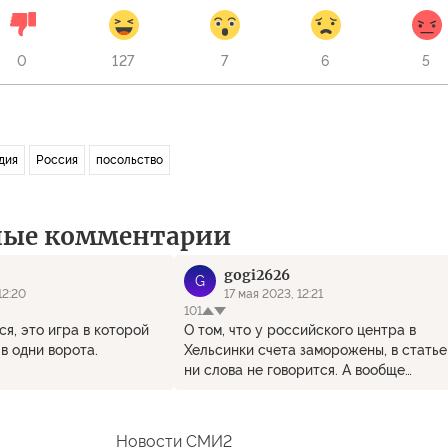
0
127
7
6
5
дия
Россия
посольство
ные комментарии
gogi2626
G
12:20
17 мая 2023, 12:21
101
ся, это игра в которой
О том, что у российского центра в
в одни ворота.
Хельсинки счета заморожены, в статье
ни слова не говорится. А вообще
удивительно - еще несколько лет фини
считались у нас славными ребятами и
даже вполне цивилизованными, а не
Новости СМИ2