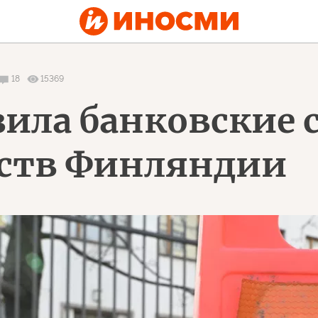
18
15369
зила банковские 
ьств Финляндии