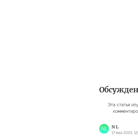
Обсужде
Эта статья опу
комментиро
N L
NL
17 мая 2023, 12