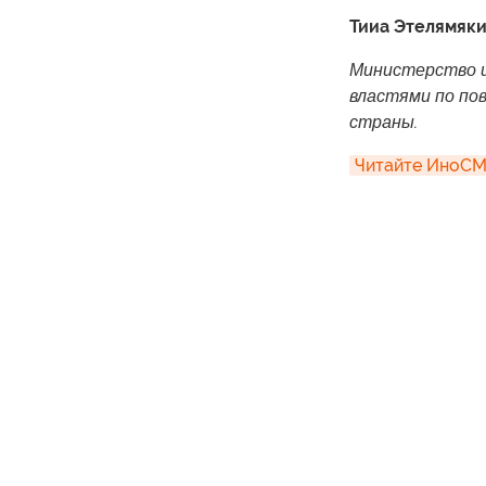
Тииа Этелямяки 
Министерство и
властями по по
страны.
Читайте ИноСМИ