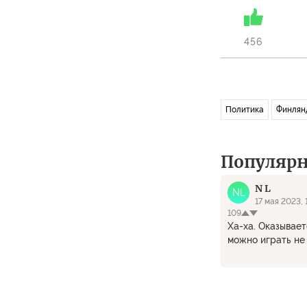
456
Политика
Финлян
Популяр
N L
NL
17 мая 2023, 
109
Ха-ха. Оказывает
можно играть не 