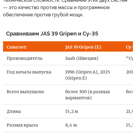
технической сложности. Сравнение этих двух систем
— это качество против массы и программное
обеспечение против грубой мощи.
Сравниваем JAS 39 Gripen и Су-35
Самолет
JAS 39 Gripen (E)
Су-
Производитель
Saab (Швеция)
“Сух
Год начала выпуска
1996 (Gripen A), 2025
2014
(Gripen E)
Всего выпущено
более 300 (в разных
боле
вариантов)
Длина
15,2 м
21,9
Размах крыла
8,4 м
15,3