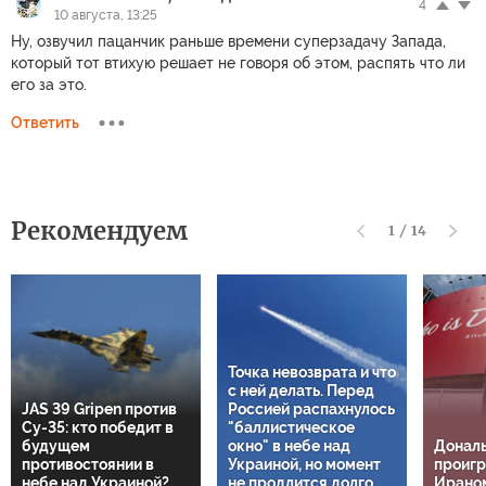
4
10 августа, 13:25
Ну, озвучил пацанчик раньше времени суперзадачу Запада,
который тот втихую решает не говоря об этом, распять что ли
его за это.
Ответить
Рекомендуем
1
/
14
Точка невозврата и что
с ней делать. Перед
JAS 39 Gripen против
Россией распахнулось
Су-35: кто победит в
"баллистическое
будущем
окно" в небе над
Дональ
противостоянии в
Украиной, но момент
проигр
небе над Украиной?
не продлится долго
Ирано