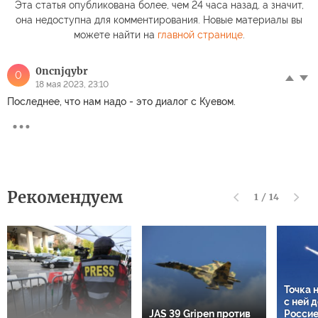
Эта статья опубликована более, чем 24 часа назад, а значит,
она недоступна для комментирования. Новые материалы вы
можете найти на
главной странице
.
0ncnjqybr
0
18 мая 2023, 23:10
Последнее, что нам надо - это диалог с Куевом.
Рекомендуем
1
/
14
Точка 
с ней 
JAS 39 Gripen против
Россие