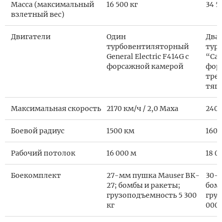
Масса (максимальный
16 500 кг
34 5
взлетный вес)
Двигатели
Один
Два
турбовентиляторный
тур
General Electric F414G с
“Сат
форсажной камерой
фор
тре
тяг
Максимальная скорость
2170 км/ч / 2,0 Маха
2400
Боевой радиус
1500 км
1600
Рабочий потолок
16 000 м
18 0
Боекомплект
27-мм пушка Mauser BK-
30-
27; бомбы и ракеты;
бом
грузоподъемность 5 300
гру
кг
000 