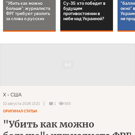
"Убить как можно
Су-35: кто победит в
"балли
больше": журналиста
будущем
окно" 
ФРГ требуют уволить
противостоянии в
Украин
за слова о русских
небе над Украиной?
не про
X
США
1
655
10 августа 2026 13:21
ОРИГИНАЛ СТАТЬИ
"Убить как можно