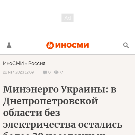
ИноСМИ
Россия
0
77
22 мая 2023 12:09
Минэнерго Украины: в
Днепропетровской
области без
электричества остались