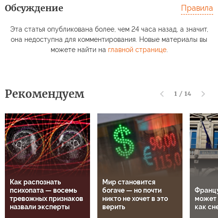
Обсуждение
Правила
Эта статья опубликована более, чем 24 часа назад, а значит,
она недоступна для комментирования. Новые материалы вы
можете найти на
главной странице
.
Рекомендуем
1
/
14
Как распознать
Мир становится
психопата — восемь
богаче — но почти
Францу
тревожных признаков
никто не хочет в это
может 
назвали эксперты
верить
как сн