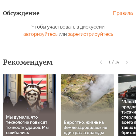
Обсуждение
Правила
Чтобы участвовать в дискуссии
авторизуйтесь
или
зарегистрируйтесь
Рекомендуем
1
/
14
"Лада 
продае
тысячи
Мы думали, что
стерли
технологии повысят
Вероятно, жизнь на
всего 
точность ударов. Мы
Земле зародилась не
таких 
ошибались
один раз, а дважды
британ