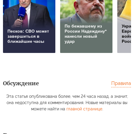
По бежавшему из
Украи
Песков: СВО может
России Надеждину*
Европ
завершиться в
нанесли новый
войну
ближайшие часы
удар
Росс
Обсуждение
Правила
Эта статья опубликована более, чем 24 часа назад, а значит,
она недоступна для комментирования. Новые материалы вы
можете найти на
главной странице
.