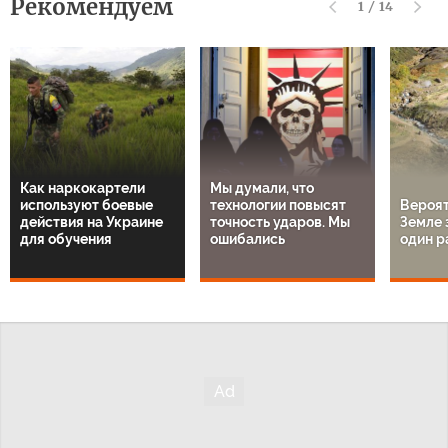
Рекомендуем
1
/
14
Как наркокартели
Мы думали, что
используют боевые
технологии повысят
Вероят
действия на Украине
точность ударов. Мы
Земле 
для обучения
ошибались
один р