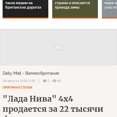
таких машин на
страны и опасается
море н
британских дорогах
прихода зимы
участи
Daily Mail
Великобритания
0
46
08 августа 2026 21:16
ОРИГИНАЛ СТАТЬИ
"Лада Нива" 4х4
продается за 22 тысячи