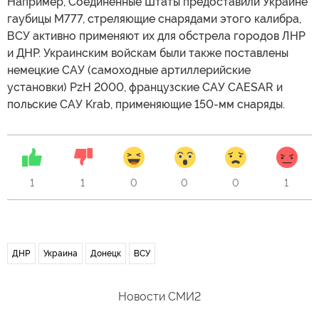
Например, Соединенные Штаты предоставили Украине
гаубицы M777, стреляющие снарядами этого калибра,
ВСУ активно применяют их для обстрела городов ЛНР
и ДНР. Украинским войскам были также поставлены
немецкие САУ (самоходные артиллерийские
установки) PzH 2000, французские САУ CAESAR и
польские САУ Krab, применяющие 150-мм снаряды.
1
1
0
0
0
1
ДНР
Украина
Донецк
ВСУ
Новости СМИ2