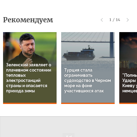
Рекомендуем
1
/
14
Зеленский заявляет о
плачевном состоянии
Турция стала
тепловых
ограничивать
"Полны
электростанций
судоходство в Черном
Удары 
страны и опасается
море на фоне
Киеву 
прихода зимы
участившихся атак
немце