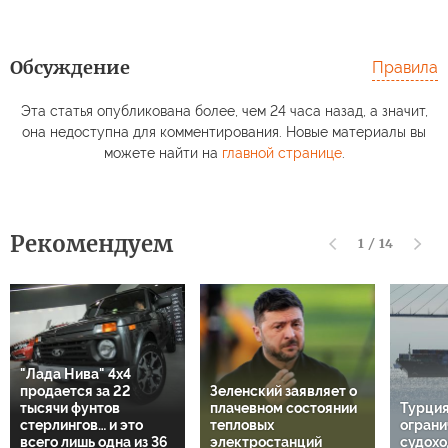
Обсуждение
Правила
Эта статья опубликована более, чем 24 часа назад, а значит,
она недоступна для комментирования. Новые материалы вы
можете найти на
главной странице
.
Рекомендуем
1
/
14
"Лада Нива" 4х4
продается за 22
Зеленский заявляет о
тысячи фунтов
плачевном состоянии
Турция
стерлингов… и это
тепловых
ограни
всего лишь одна из 36
электростанций
судохо