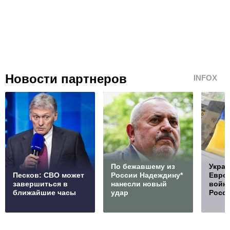
Новости партнеров
INFOX
По бежавшему из
Украи
Песков: СВО может
России Надеждину*
Европ
завершиться в
нанесли новый
войну
ближайшие часы
удар
Росс