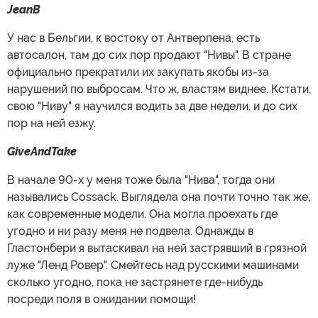
JeanB
У нас в Бельгии, к востоку от Антверпена, есть
автосалон, там до сих пор продают "Нивы". В стране
официально прекратили их закупать якобы из-за
нарушений по выбросам. Что ж, властям виднее. Кстати,
свою "Ниву" я научился водить за две недели, и до сих
пор на ней езжу.
GiveAndTake
В начале 90-х у меня тоже была "Нива", тогда они
назывались Cossack. Выглядела она почти точно так же,
как современные модели. Она могла проехать где
угодно и ни разу меня не подвела. Однажды в
Гластонбери я вытаскивал на ней застрявший в грязной
луже "Ленд Ровер". Смейтесь над русскими машинами
сколько угодно, пока не застрянете где-нибудь
посреди поля в ожидании помощи!