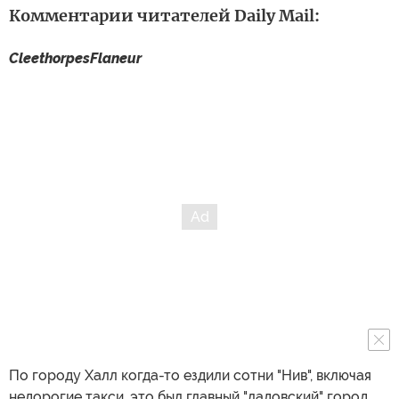
Комментарии читателей Daily Mail:
CleethorpesFlaneur
По городу Халл когда-то ездили сотни "Нив", включая
недорогие такси, это был главный "ладовский" город