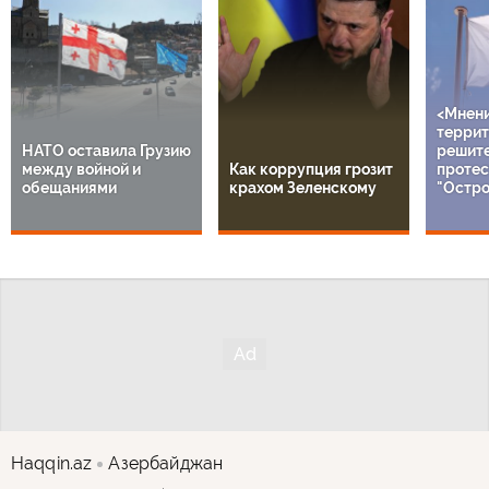
<Мнен
террит
НАТО оставила Грузию
решит
между войной и
Как коррупция грозит
протес
обещаниями
крахом Зеленскому
"Остро
Haqqin.az
Азербайджан