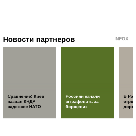
Новости партнеров
INFOX
Сравнение: Киев
Россиян начали
В Ро
назвал КНДР
штрафовать за
стре
надежнее НАТО
борщевик
дорож