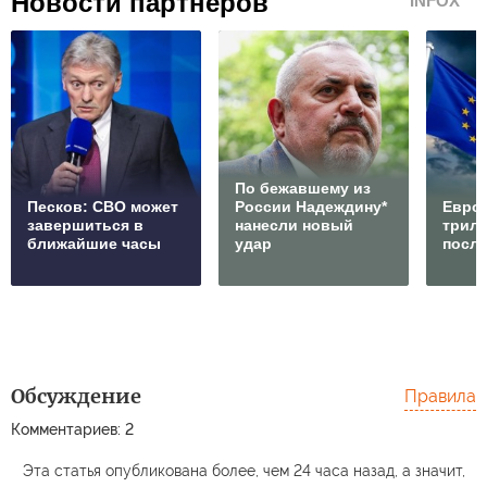
Новости партнеров
INFOX
По бежавшему из
Песков: СВО может
России Надеждину*
Европ
завершиться в
нанесли новый
трилл
ближайшие часы
удар
посл
Обсуждение
Правила
Комментариев: 2
Эта статья опубликована более, чем 24 часа назад, а значит,