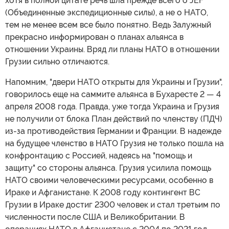
хотя в полной цитате речь шла прежде всего о JEF
(Объединенные экспедиционные силы), а не о НАТО,
тем не менее всем все было понятно. Ведь Залужный
прекрасно информирован о планах альянса в
отношении Украины. Вряд ли планы НАТО в отношении
Грузии сильно отличаются.
Напомним, "двери НАТО открыты для Украины и Грузии",
говорилось еще на саммите альянса в Бухаресте 2 — 4
апреля 2008 года. Правда, уже тогда Украина и Грузия
не получили от блока План действий по членству (ПДЧ)
из-за противодействия Германии и Франции. В надежде
на будущее членство в НАТО Грузия не только пошла на
конфронтацию с Россией, надеясь на "помощь и
защиту" со стороны альянса. Грузия усилила помощь
НАТО своими человеческими ресурсами, особенно в
Ираке и Афганистане. К 2008 году контингент ВС
Грузии в Ираке достиг 2300 человек и стал третьим по
численности после США и Великобритании. В