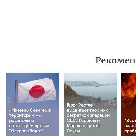
Рекомен
Георг Рестле
<Мнение> Северные
выдвигает теорию о
территории: мы
секретной операции
решительно
США, Израиля и
"Все 
протестуем против
Марокко против
план 
"Острова Зорге"
Сеуты
срабо