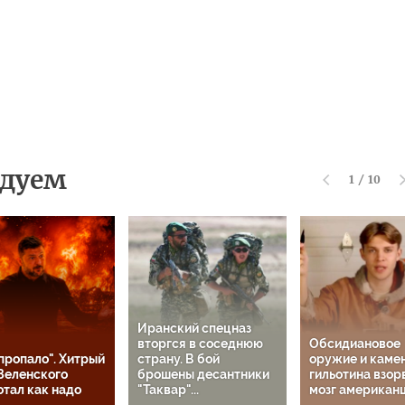
дуем
1
/
10
Иранский спецназ
вторгся в соседнюю
Обсидиановое
пропало". Хитрый
страну. В бой
оружие и каме
Зеленского
брошены десантники
гильотина взор
тал как надо
"Таквар"...
мозг американ