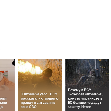
Почему в ВСУ
"Оптимизм угас". ВСУ
"исчезает оптимизм",
нная
рассказали страшную
кому из украинцев в
вали
правду о ситуации в
ЕС больше не дадут
ца
зоне СВО
защиту. Итоги