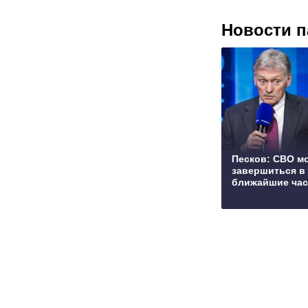
Новости п
Песков: СВО м
завершиться в
ближайшие ча