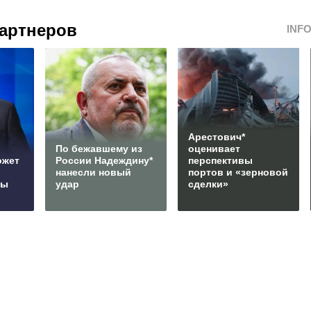
артнеров
INF
Арестович*
По бежавшему из
оценивает
ожет
России Надеждину*
перспективы
нанесли новый
портов и «зерновой
сы
удар
сделки»