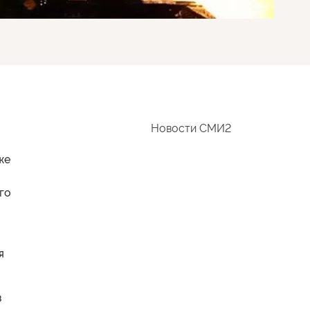
Новости СМИ2
же
го
я
в