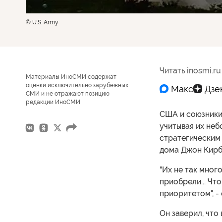
© U.S. Army
Читать inosmi.ru
Материалы ИноСМИ содержат
оценки исключительно зарубежных
СМИ и не отражают позицию
редакции ИноСМИ
США и союзники
учитывая их неб
стратегическим
дома Джон Кирб
"Их не так мног
приобрели... Что
приоритетом", -
Он заверил, что