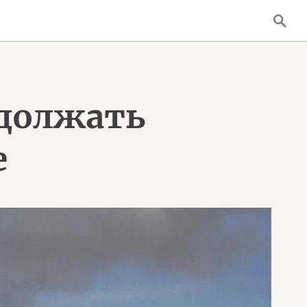
должать
е