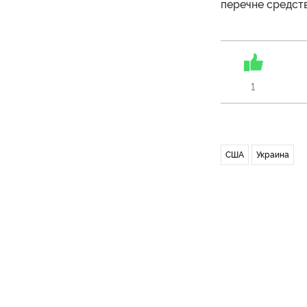
перечне средств
1
США
Украина