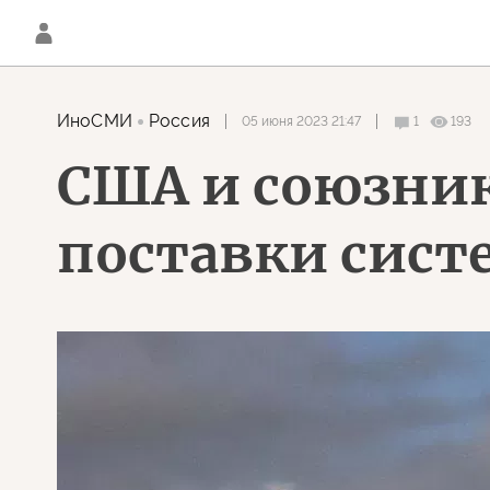
ИноСМИ
Россия
05 июня 2023 21:47
1
193
США и союзни
поставки систе