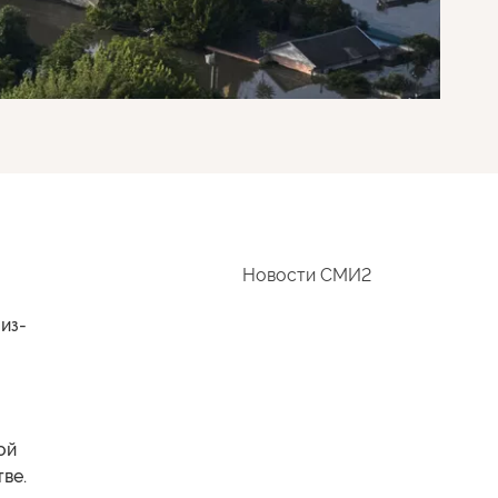
Новости СМИ2
из-
ой
ве.