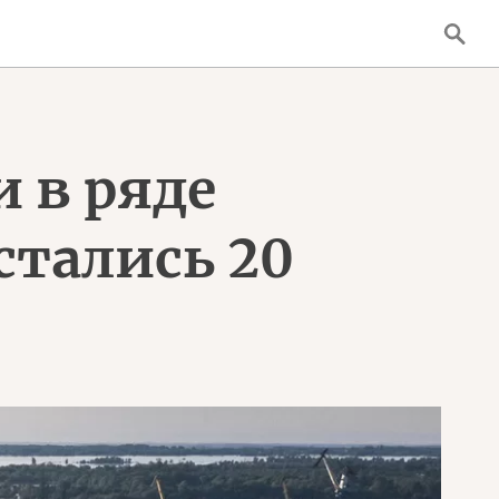
 в ряде
стались 20