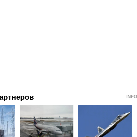
артнеров
INF