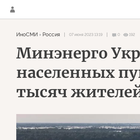
ИноСМИ
Россия
07 июня 2023 13:19
0
192
Минэнерго Укра
населенных пун
тысяч жителе