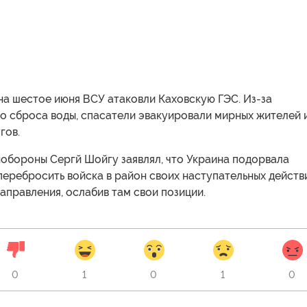
 на шестое июня ВСУ атаковли Каховскую ГЭС. Из-за
о сброса воды, спасатели эвакуировали мирных жителей 
гов.
нобороны Сергй Шойгу заявлял, что Украина подорвала
перебросить войска в район своих наступательных действ
аправления, ослабив там свои позиции.
0
1
0
1
0