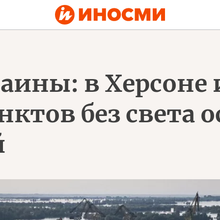
ины: в Херсоне и
ктов без света о
й