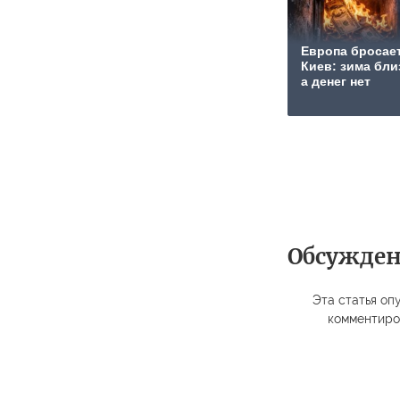
Европа бросае
Киев: зима бли
а денег нет
Обсужде
Эта статья опу
комментиро