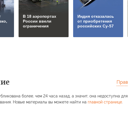
т
В 18 аэропортах
Индия отказалась
зко,
России ввели
от приобретения
ограничения
российских Су-57
ние
Прав
бликована более, чем 24 часа назад, а значит, она недоступна для
вания. Новые материалы вы можете найти на
главной странице
.