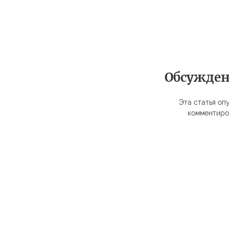
Обсужде
Эта статья опу
комментиро