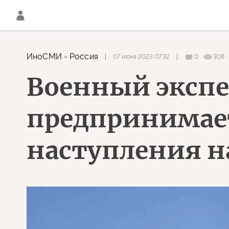
ИноСМИ
Россия
07 июня 2023 07:32
0
308
Военный экспе
предпринимае
наступления на