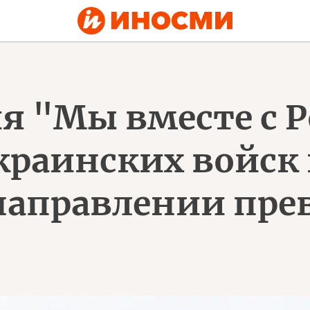
я "Мы вместе с Р
краинских войск 
направлении пре