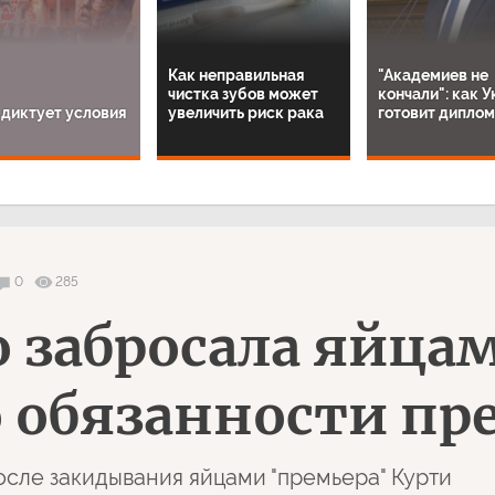
Как неправильная
"Академиев не
чистка зубов может
кончали": как 
 диктует условия
увеличить риск рака
готовит дипло
0
285
о забросала яйца
обязанности пр
осле закидывания яйцами "премьера" Курти