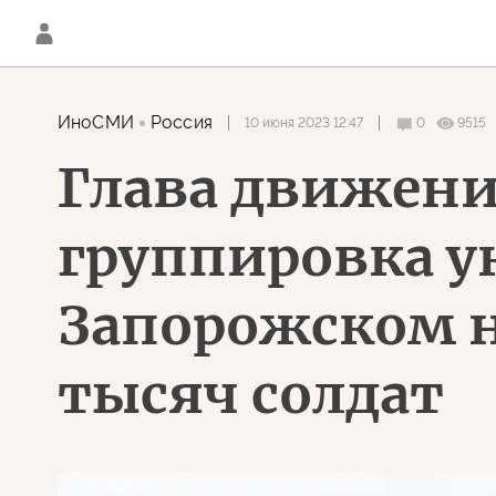
ИноСМИ
Россия
10 июня 2023 12:47
0
9515
Глава движени
группировка у
Запорожском 
тысяч солдат