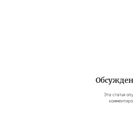
Обсужде
Эта статья опу
комментиро