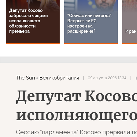
Депутат Косово
забросала яйцами
“Сейчас или никогда”.
исполняющего
Всерьез ли ЕС
обязанности
настроен на
премьера
расширение?
Иран
The Sun
Великобритания
09 августа 2026 13:34
Депутат Косов
исполняющего 
Сессию "парламента" Косово прервали п