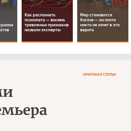
Как распознать
Мир становится
психопата — восемь
богаче — но почти
Украина
тревожных признаков
никто не хочет в это
матов
назвали эксперты
верить
ОРИГИНАЛ СТАТЬИ
ми
емьера