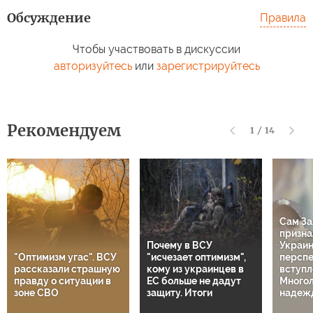
Обсуждение
Правила
Чтобы участвовать в дискуссии
авторизуйтесь
или
зарегистрируйтесь
Рекомендуем
1
/
14
Сам З
признал
Почему в ВСУ
Украин
"Оптимизм угас". ВСУ
"исчезает оптимизм",
перспе
рассказали страшную
кому из украинцев в
вступл
правду о ситуации в
ЕС больше не дадут
Много
зоне СВО
защиту. Итоги
надеж