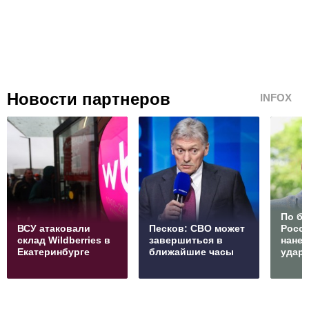
Новости партнеров
INFOX
По б
ВСУ атаковали
Песков: СВО может
Росс
склад Wildberries в
завершиться в
нане
Екатеринбурге
ближайшие часы
удар