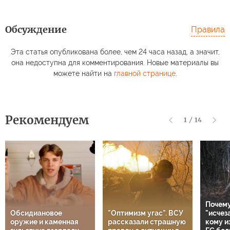
Обсуждение
Правила
Эта статья опубликована более, чем 24 часа назад, а значит,
она недоступна для комментирования. Новые материалы вы
можете найти на
главной странице
.
Рекомендуем
1
/
14
Почему
Обсидиановое
"Оптимизм угас". ВСУ
"исчез
оружие и каменная
рассказали страшную
кому и