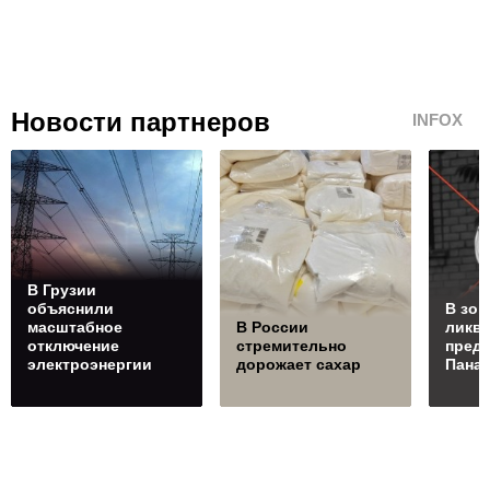
Новости партнеров
INFOX
В Грузии
объяснили
В зон
масштабное
В России
ликв
отключение
стремительно
преда
электроэнергии
дорожает сахар
Пана