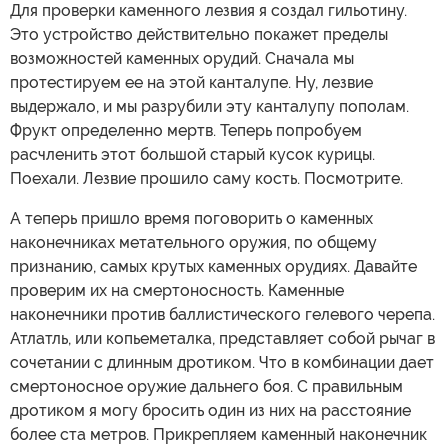
Для проверки каменного лезвия я создал гильотину.
Это устройство действительно покажет пределы
возможностей каменных орудий. Сначала мы
протестируем ее на этой канталупе. Ну, лезвие
выдержало, и мы разрубили эту канталупу пополам.
Фрукт определенно мертв. Теперь попробуем
расчленить этот большой старый кусок курицы.
Поехали. Лезвие прошило саму кость. Посмотрите.
А теперь пришло время поговорить о каменных
наконечниках метательного оружия, по общему
признанию, самых крутых каменных орудиях. Давайте
проверим их на смертоносность. Каменные
наконечники против баллистического гелевого черепа.
Атлатль, или копьеметалка, представляет собой рычаг в
сочетании с длинным дротиком. Что в комбинации дает
смертоносное оружие дальнего боя. С правильным
дротиком я могу бросить один из них на расстояние
более ста метров. Прикрепляем каменный наконечник