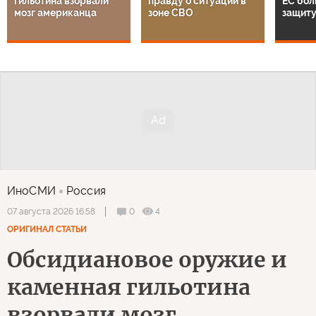
гильотина взорвали
правду о ситуации в
ЕС бол
мозг американца
зоне СВО
защиту
ИноСМИ
Россия
0
4
07 августа 2026 16:58
ОРИГИНАЛ СТАТЬИ
Обсидиановое оружие и
каменная гильотина
взорвали мозг