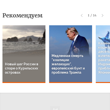
Рекомендуем
1
/
14
Калин
кошмар
десят
Медленная смерть
взлете
"коалиции
ракета
Новый шаг России в
желающих",
Индон
споре о Курильских
европейский бунт и
прибли
островах
проблема Трампа
Япони