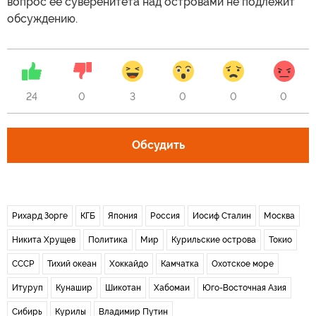
вопрос ее суверенитета над островами не подлежит
обсуждению.
24
0
3
0
0
0
Обсудить
Рихард Зорге
КГБ
Япония
Россия
Иосиф Сталин
Москва
Никита Хрущев
Политика
Мир
Курильские острова
Токио
СССР
Тихий океан
Хоккайдо
Камчатка
Охотское море
Итуруп
Кунашир
Шикотан
Хабомаи
Юго-Восточная Азия
Сибирь
Курилы
Владимир Путин