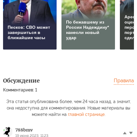
Арест
По бежавшему из
оцен
Песков: СВО может
России Надеждину*
перс
завершиться в
нанесли новый
порто
ближайшие часы
удар
сдел
Обсуждение
Правила
Комментариев: 1
Эта статья опубликована более, чем 24 часа назад, а значит,
она недоступна для комментирования. Новые материалы вы
можете найти на
главной странице
.
788bmv
19 июня 2023, 11:23