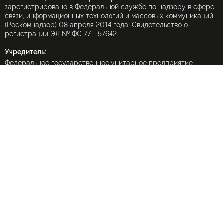
зарегистрировано в Федеральной службе по надзору в сфере
связи, информационных технологий и массовых коммуникаций
(Роскомнадзор) 08 апреля 2014 года. Свидетельство о
регистрации ЭЛ № ФС 77 - 57642
Учредитель:
Федеральное государственное унитарное предприятие
«Международное информационное агентство «Россия
сегодня» (МИА «Россия сегодня»).
При частичном использовании материалов ссылка на
ИноСМИ.Ru обязательна
(в интернете — гиперссылка), использование полных текстов
запрещено без письменного разрешения редакции.
Использование переводов в коммерческих целях запрещено
Форма обратной связи по защите персональных данных
© ИноСМИ.ru 2000-2026