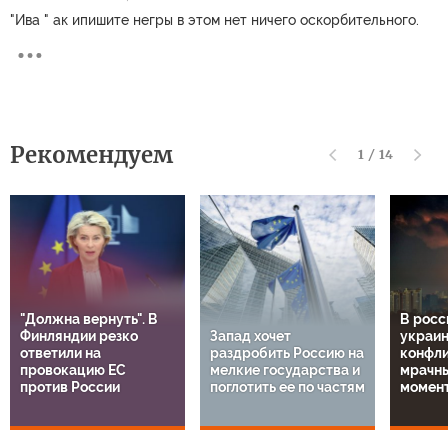
"Ива " ак ипишите негры в этом нет ничего оскорбительного.
Рекомендуем
1
/
14
"Должна вернуть". В
В росс
Финляндии резко
Запад хочет
украи
ответили на
раздробить Россию на
конфли
провокацию ЕС
мелкие государства и
мрачн
против России
поглотить ее по частям
момен