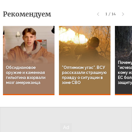
Рекомендуем
1
/
14
Почему
Обсидиановое
"Оптимизм угас". ВСУ
"исчез
оружие и каменная
рассказали страшную
кому и
гильотина взорвали
правду о ситуации в
ЕС бол
мозг американца
зоне СВО
защиту