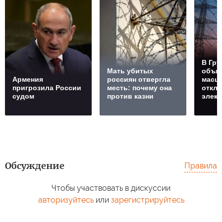
В Гру
Мать убитых
объя
Армения
россиян отвергла
масш
пригрозила России
месть: почему она
откл
судом
против казни
элект
Обсуждение
Правила
Чтобы участвовать в дискуссии
авторизуйтесь
или
зарегистрируйтесь