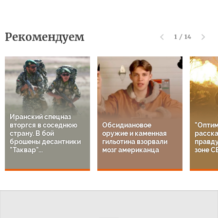
Рекомендуем
1
/
14
Иранский спецназ
вторгся в соседнюю
Обсидиановое
"Оптим
страну. В бой
оружие и каменная
расска
брошены десантники
гильотина взорвали
правду
"Таквар"...
мозг американца
зоне С