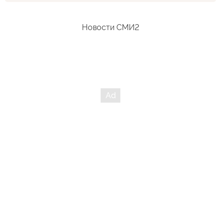
соврать не мог?! Как тут соврешь, курбаши в президиуме
сидел. Так кто кого проверять будет?
Новости СМИ2