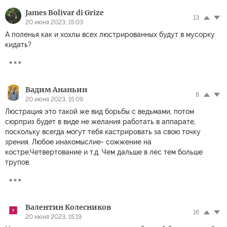
James Bolivar di Grize
13
20 июня 2023, 15:03
А поленья как и хохлы всех люстрированных будут в мусорку
кидать?
Вадим Ананьин
8
20 июня 2023, 15:09
Люстрация это такой же вид борьбы с ведьмами, потом
сюрприз будет в виде не желания работать в аппарате,
поскольку всегда могут тебя кастрировать за свою точку
зрения. Любое инакомыслие- сожжение на
костре,Четвертование и т.д. Чем дальше в лес тем больше
трупов.
Валентин Колесников
16
20 июня 2023, 15:19