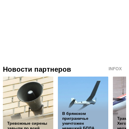
Новости партнеров
INFOX
В брянском
приграничье
Трамп
Тревожные сирены
уничтожен
Хегсе
завыли по всей
немецкий БПЛА
неож