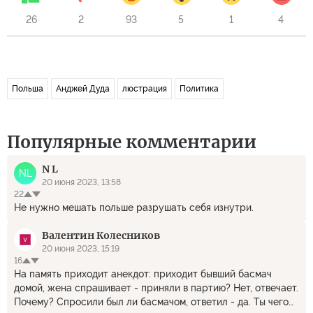
26
2
93
5
1
4
Польша
Анджей Дуда
люстрация
Политика
Популярные комментарии
N L
NL
20 июня 2023, 13:58
22
Не нужно мешать польше разрушать себя изнутри.
Валентин Колесников
20 июня 2023, 15:19
16
На память приходит анекдот: приходит бывший басмач
домой, жена спрашивает - приняли в партию? Нет, отвечает.
Почему? Спросили был ли басмачом, ответил - да. Ты чего