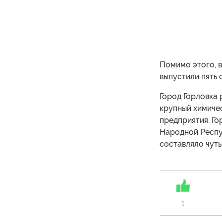
Помимо этого, в
выпустили пять 
Город Горловка 
крупный химиче
предприятия. Го
Народной Респуб
составляло чуть
1