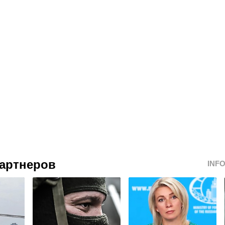
артнеров
INF