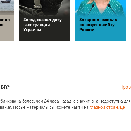
жили
Запад назвал дату
Захарова назвала
ую
капитуляции
роковую ошибку
у
Украины
России
ние
Прав
бликована более, чем 24 часа назад, а значит, она недоступна для
вания. Новые материалы вы можете найти на
главной странице
.