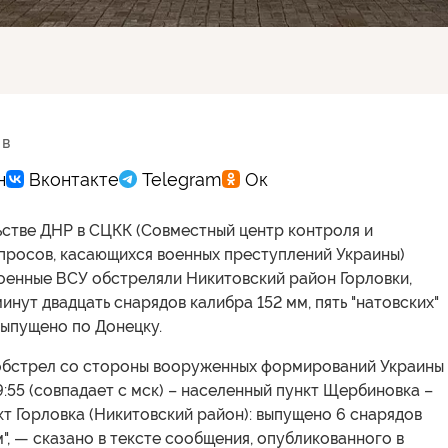
 в
ьстве ДНР в СЦКК (Совместный центр контроля и
просов, касающихся военных преступлений Украины)
военные ВСУ обстреляли Никитовский район Горловки,
минут двадцать снарядов калибра 152 мм, пять "натовских"
выпущено по Донецку.
обстрел со стороны вооруженных формирований Украины
:55 (совпадает с мск) – населенный пункт Щербиновка –
т Горловка (Никитовский район): выпущено 6 снарядов
", — сказано в тексте сообщения, опубликованного в