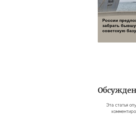
России предло
забрать бывш
советскую баз
Обсужде
Эта статья опу
комментиро