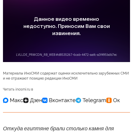
Материалы ИноСМИ содержат оценки исключительно зарубежных СМИ
и не отражают позицию редакции ИноСМИ
Читать inosmi.ru в
Откуда египтяне брали столько камня для