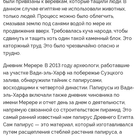
были привязаны к веревкам, которые тащили люди. В
данном случае египтяне не использовали животных,
только людей. Процесс можно было облегчить,
смазывая землю под санями водой по мере их
продвижения вверх. Требовалась куча народа, чтобы
сдвинуть и тащить хоть один такой каменный блок. Это
каторжный труд. Это было чрезвычайно опасно и
трудно.
Дневник Мерере. В 2013 году археологи, работавшие
на участке Вади-эль-Харф на побережье Суэцкого
залива, обнаружили тайник с папирусами,
восходящими к четвертой династии. Папирусы из Вади-
эль-Харфа включали также дневник чиновника по
имени Мерере и отчет день за днем о деятельности,
напрямую связанной со строительством пирамид. Это
самый ранний известный нам папирус Древнего Египта.
Сам папирус — это материал, который изготавливался
путем расщепления стеблей растения папируса, а