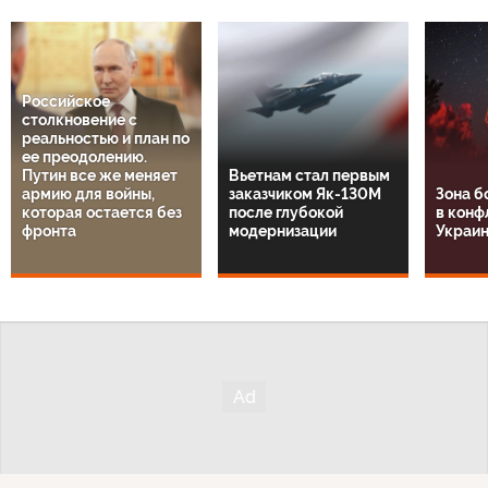
Российское
столкновение с
реальностью и план по
ее преодолению.
Путин все же меняет
Вьетнам стал первым
армию для войны,
заказчиком Як-130М
Зона б
которая остается без
после глубокой
в конф
фронта
модернизации
Украин