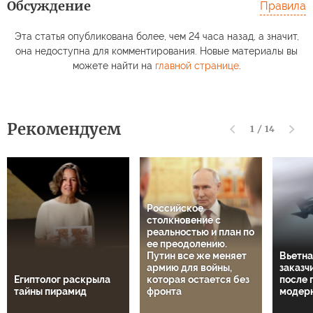
Обсуждение
Правила
Эта статья опубликована более, чем 24 часа назад, а значит,
она недоступна для комментирования. Новые материалы вы
можете найти на
главной странице
.
Рекомендуем
1
/
14
Российское
столкновение с
реальностью и план по
ее преодолению.
Путин все же меняет
Вьетна
армию для войны,
заказч
Египтолог раскрыла
которая остается без
после 
тайны пирамид
фронта
модер