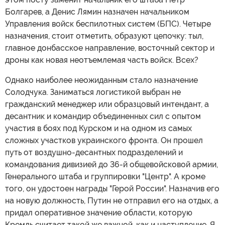
Болгарев, а Денис Лямин назначен начальником
Управления войск беспилотных систем (БПС). Четыре
назначения, стоит отметить, образуют цепочку: тыл,
главное донбасское направление, восточный сектор и
дроны как новая неотъемлемая часть войск. Всех?
Однако наиболее неожиданным стало назначение
Солодчука. Заниматься логистикой выбран не
гражданский менеджер или образцовый интендант, а
десантник и командир объединенных сил с опытом
участия в боях под Курском и на одном из самых
сложных участков украинского фронта. Он прошел
путь от воздушно-десантных подразделений и
командования дивизией до 36-й общевойсковой армии,
Генерального штаба и группировки "Центр". А кроме
того, он удостоен награды "Герой России". Назначив его
на новую должность, Путин не отправил его на отдых, а
придал оперативное значение области, которую
Кремль считает такой же важной, как и наступление. Я