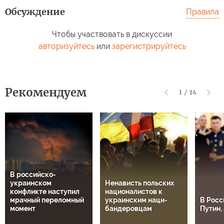
Обсуждение
Правила
Чтобы участвовать в дискуссии
авторизуйтесь
или
зарегистрируйтесь
Рекомендуем
1
/
14
В российско-
украинском
Ненависть польских
конфликте наступил
националистов к
мрачный переломный
украинским наци-
В Росс
момент
бандеровцам
Путин, 