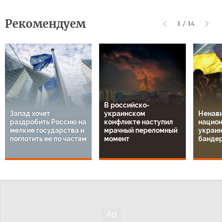
Рекомендуем
1
/
14
В российско-
Запад хочет
украинском
Ненави
раздробить Россию на
конфликте наступил
национ
мелкие государства и
мрачный переломный
украин
поглотить ее по частям
момент
банде