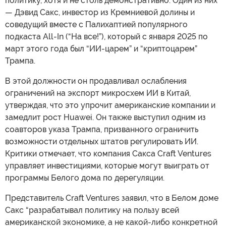
политику, хотя и не столь демонстративно. Один из них
— Дэвид Сакс, инвестор из Кремниевой долины и
соведущий вместе с Палихаптией популярного
подкаста All-In (“На все!”), который с января 2025 по
март этого года был “ИИ-царем” и “криптоцарем”
Трампа.
В этой должности он продавливал ослабления
ограничений на экспорт микросхем ИИ в Китай,
утверждая, что это упрочит американские компании и
замедлит рост Huawei. Он также выступил одним из
соавторов указа Трампа, призванного ограничить
возможности отдельных штатов регулировать ИИ.
Критики отмечает, что компания Сакса Craft Ventures
управляет инвестициями, которые могут выиграть от
программы Белого дома по дерегуляции.
Представитель Craft Ventures заявил, что в Белом доме
Сакс “разрабатывал политику на пользу всей
американской экономике, а не какой-либо конкретной