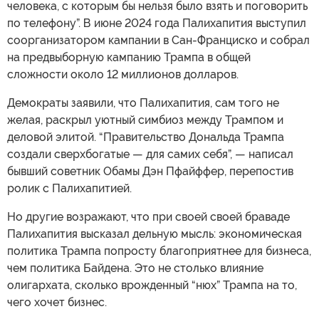
человека, с которым бы нельзя было взять и поговорить
по телефону”. В июне 2024 года Палихапития выступил
соорганизатором кампании в Сан-Франциско и собрал
на предвыборную кампанию Трампа в общей
сложности около 12 миллионов долларов.
Демократы заявили, что Палихапития, сам того не
желая, раскрыл уютный симбиоз между Трампом и
деловой элитой. “Правительство Дональда Трампа
создали сверхбогатые — для самих себя”, — написал
бывший советник Обамы Дэн Пфайффер, перепостив
ролик с Палихапитией.
Но другие возражают, что при своей своей браваде
Палихапития высказал дельную мысль: экономическая
политика Трампа попросту благоприятнее для бизнеса,
чем политика Байдена. Это не столько влияние
олигархата, сколько врожденный “нюх” Трампа на то,
чего хочет бизнес.