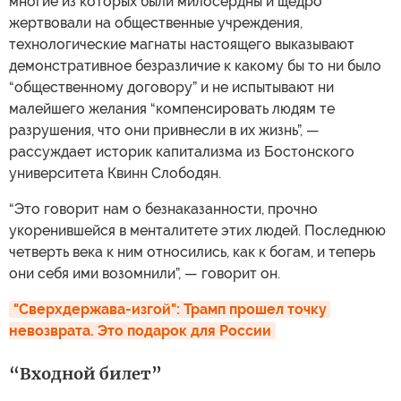
многие из которых были милосердны и щедро
жертвовали на общественные учреждения,
технологические магнаты настоящего выказывают
демонстративное безразличие к какому бы то ни было
“общественному договору” и не испытывают ни
малейшего желания “компенсировать людям те
разрушения, что они привнесли в их жизнь”, —
рассуждает историк капитализма из Бостонского
университета Квинн Слободян.
“Это говорит нам о безнаказанности, прочно
укоренившейся в менталитете этих людей. Последнюю
четверть века к ним относились, как к богам, и теперь
они себя ими возомнили”, — говорит он.
"Сверхдержава-изгой": Трамп прошел точку 
невозврата. Это подарок для России
“Входной билет”