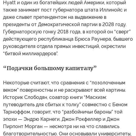
Hyatt и один из богатейших людей Америки, который
также занимает пост губернатора штата Иллинойс и
даже слывет претендентом на выдвижение в
президенты от Демократической партии в 2028 году.
Губернаторскую гонку 2018 года, в которой он “сверг”
действующего республиканца Брюса Раунера, бывшего
руководителя отдела прямых инвестиций, окрестили
“битвой миллиардеров”.
“Подачки большому капиталу”
Некоторые считают, что сравнения с “позолоченным
веком” поверхностны и не раскрывают всей картины.
Историк Слободян, соавтор книги “Маскизм:
путеводитель для сбитых к толку” совместно с Беном
Тарноффом, говорит, что “разбойничьи бароны” той
эпохи — Эндрю Карнеги, Джон Рокфеллер и Джон
Пирпонт Морган — несмотря ни на что славились
благотворительностью. Они основывали университеты,