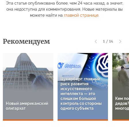
Эта статья опубликована более, чем 24 часа назад, а значит,
она недоступна для комментирования. Новые материалы вы
можете найти на
главной странице
.
Рекомендуем
1
/
14
Цукерберг: главный
риск развития
искусственного
интеллекта — это
слишком большой
Кем по
Новый американский
контроль со стороны
дедов?
олигархат
одного субъекта
многод